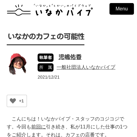
Menu
いなかのカフェの可能性
児嶋佑香
執筆者
一般社団法人いなかパイプ
所 属
2021/12/21
+1
こんにちは！いなかパイプ・スタッフのコジコジで
す。今回も
前回に
引き続き、私が11月にした仕事の1つ
をご紹介します。それは、カフェの店番です。