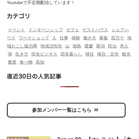
Youtubeで不定期配信しています！
カテゴリ
イベント
インターンシップ
カフェ
ゲストハウス
シェアハ
ウス
ワークショップ
人
仕事
体験
働き方
募集
四万十
地
域おこし協力隊
地域活性化
山
徳島
愛媛
新潟
民泊
求人
海
生き方
田舎ビジネス
田舎暮らし
移住
移住・定住
観光
農業
食べ物
高知
直近30日の人気記事
参加メンバー一覧はこちら