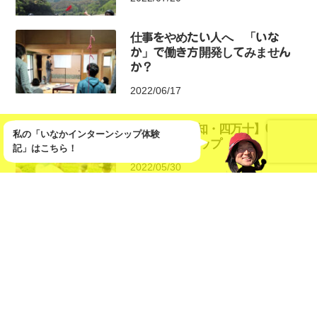
仕事をやめたい人へ 「いな
か」で働き方開発してみません
か？
2022/06/17
6/27締切【高知・四万十】いなか
私の「いなかインターンシップ体験
インターンシップ
記」はこちら！
2022/05/30
いなかでワーケーション！ 宝
泉坊ロッジで温泉を堪能する3日
間
2022/05/27
自分の気持ちを他者に伝え、や
りたいことを実現していく楽し