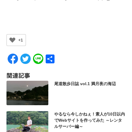
+1
共
有
関連記事
尾道散歩日誌 vol.1 満月夜の海辺
やるなら今しかねぇ！素人が10日以内
でWebサイトを作ってみた ～レンタ
ルサーバー編～