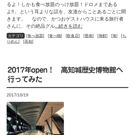
るよ！しかも食べ放題のっけ放題！ドロメまである
よ!!」 という耳よりな話を、友達からことあるごとに聞
きます。 なので、かつおゲストハウスに来る旅行者
さんに、その絶品グル
...続きを読む
[
食べ放題
] [
食べ物
] [
飲食店
] [
香南
] [
海鮮
] [
海
] [
ち
りめん
] [
高知
]
2017年open！ 高知城歴史博物館へ
行ってみた
2017/10/19