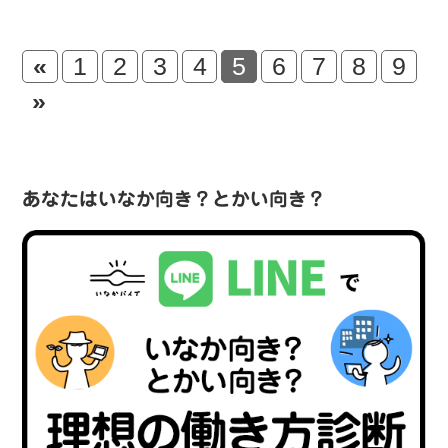
«
1
2
3
4
5
6
7
8
9
»
あなたはいなか向き？とかい向き？