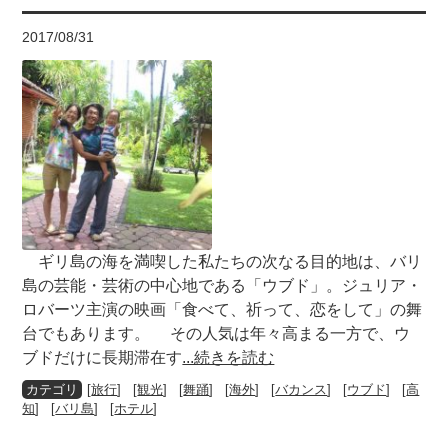
2017/08/31
ギリ島の海を満喫した私たちの次なる目的地は、バリ
島の芸能・芸術の中心地である「ウブド」。ジュリア・
ロバーツ主演の映画「食べて、祈って、恋をして」の舞
台でもあります。 その人気は年々高まる一方で、ウ
ブドだけに長期滞在す
...続きを読む
[
旅行
] [
観光
] [
舞踊
] [
海外
] [
バカンス
] [
ウブド
] [
高
知
] [
バリ島
] [
ホテル
]