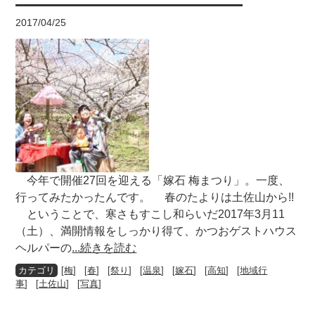
2017/04/25
今年で開催27回を迎える「嫁石 梅まつり」。一度、
行ってみたかったんです。 春のたよりは土佐山から!!
ということで、寒さもすこし和らいだ2017年3月11
（土）、満開情報をしっかり得て、かつおゲストハウス
ヘルパーの
...続きを読む
[
梅
] [
春
] [
祭り
] [
温泉
] [
嫁石
] [
高知
] [
地域行
事
] [
土佐山
] [
写真
]