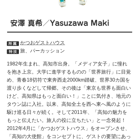
安澤 真希／Yasuzawa Maki
かつおゲストハウス
旅、パーカッション
1982年生まれ、高知市出身。「メディア女子」に憧れ
を抱き上京。大学に進学するものの「世界旅行」に目覚
め、青春18切符で東奔西走2000km踏破、世界30カ国を
渡り歩くなどして帰郷。その後は「東京も世界も面白い
けど、高知県はもっと面白い！」ことに気付き、地元の
タウン誌に入社。以来、高知全土を西へ東へ風のように
駆け巡る日々が続く。そして2011年、「高知の魅力を
もっと伝えたい。旅人の役に立ちたい」と一念発起！
2012年4月に「かつおゲストハウス」をオープンさせ、
「高知の大使館」をコンセプトに、ゲストの要望にあっ