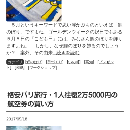
５月というキーワードで思い浮かぶものといえば「鯉
のぼり」ですよね。ゴールデンウィークの祝日でもある
５月５日の「こども日」には、みなさん鯉のぼりを飾り
ますよね。 しかし、なぜ鯉のぼりを飾るのでしょう
か？ 案外、その由来
...続きを読む
[
鯉のぼり
] [
手づくり
] [
いの町
] [
高知
] [
プレゼン
ト
] [
和紙
] [
ワークショップ
]
格安バリ旅行・1人往復2万5000円の
航空券の買い方
2017/05/18