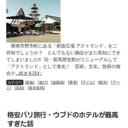
香南市野市町にある「創造広場 アクトランド」をご
存知でしょうか？ とんでもない施設がまた高知にでき
てしまいました!! 旧・龍馬歴史館がリニューアルして
「アクトランド」として進化！ 芸術、文化、技術の複
合テ
...続きを読む
[
家族
] [
遊び
] [
遊園地
] [
香美
] [
子ども
] [
観光
] [
アー
ト
] [
高知
] [
坂本龍馬
]
格安バリ旅行・ウブドのホテルが最高
すぎた話