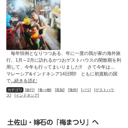
毎年恒例となりつつある、年に一度の我が家の海外旅
行。1月～2月に訪れるかつおゲストハウスの閑散期を利
用して、今年も行ってまいりました!! さて今年は…
マレーシア&インドネシア14日間!! ともに初渡航の国
で
...続きを読む
[
旅行
] [
食べ物
] [
高知
] [
海外
] [
バリ
] [
ゲストハウ
ス
] [
インドネシア
]
土佐山・嫁石の「梅まつり」へ