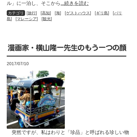
ル」に一泊し、そこから
...続きを読む
[
旅行
] [
高知
] [
海
] [
ゲストハウス
] [
ギリ島
] [
バリ
島
] [
マレーシア
] [
観光
]
漫画家・横山隆一先生のもう一つの顔
2017/07/10
突然ですが、私はわりと「珍品」と呼ばれる珍しい物