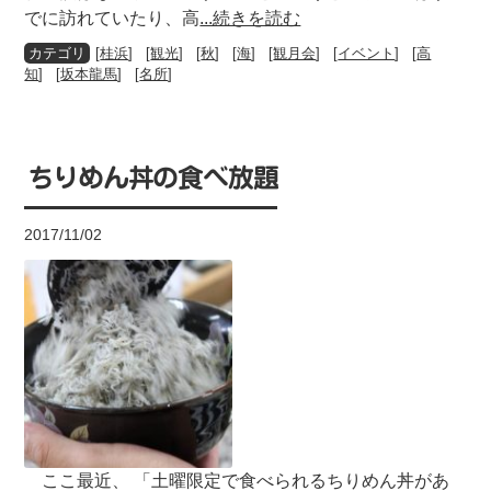
でに訪れていたり、高
...続きを読む
[
桂浜
] [
観光
] [
秋
] [
海
] [
観月会
] [
イベント
] [
高
知
] [
坂本龍馬
] [
名所
]
ちりめん丼の食べ放題
2017/11/02
ここ最近、 「土曜限定で食べられるちりめん丼があ