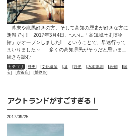
幕末や龍馬好きの方、そして高知の歴史が好きな方に
朗報です!! 2017年3月4日、ついに「高知城歴史博物
館」がオープンしました!! ということで、早速行って
まいりました～ 多くの高知県民がそうだと思いま
...
続きを読む
[
歴史
] [
文化遺産
] [
城
] [
観光
] [
坂本龍馬
] [
高知
] [
国
宝
] [
喫茶店
] [
博物館
]
アクトランドがすごすぎる！
2017/09/25