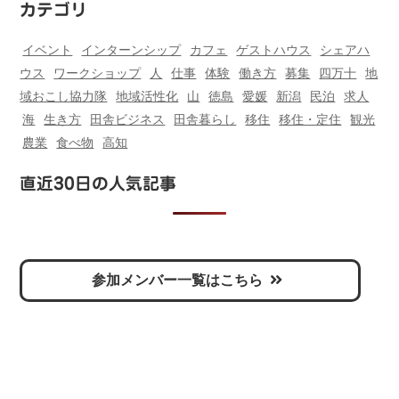
カテゴリ
イベント
インターンシップ
カフェ
ゲストハウス
シェアハ
ウス
ワークショップ
人
仕事
体験
働き方
募集
四万十
地
域おこし協力隊
地域活性化
山
徳島
愛媛
新潟
民泊
求人
海
生き方
田舎ビジネス
田舎暮らし
移住
移住・定住
観光
農業
食べ物
高知
直近30日の人気記事
参加メンバー一覧はこちら