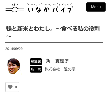
Menu
鴨と新米とわたし。～食べる私の役割
～
2014/09/29
角 真理子
執筆者
株式会社 巡の環
所 属
0