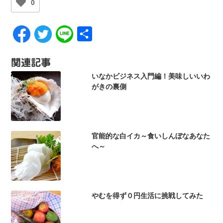
0
共
有
関連記事
いなかビジネス入門編！美味しいいわ
がきの裏側
官能的な白イカ～食いしんぼなあなた
へ～
やむを得ず０円生活に挑戦してみた