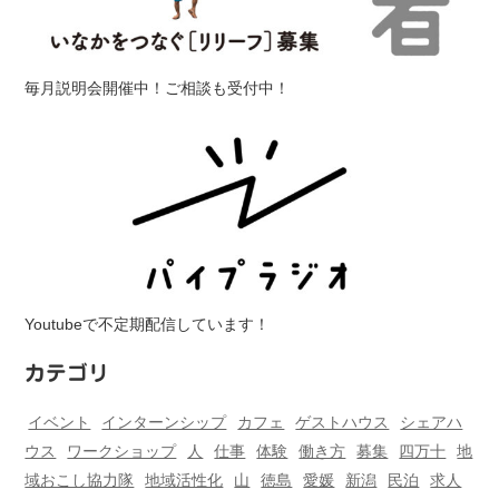
毎月説明会開催中！ご相談も受付中！
Youtubeで不定期配信しています！
カテゴリ
イベント
インターンシップ
カフェ
ゲストハウス
シェアハ
ウス
ワークショップ
人
仕事
体験
働き方
募集
四万十
地
域おこし協力隊
地域活性化
山
徳島
愛媛
新潟
民泊
求人