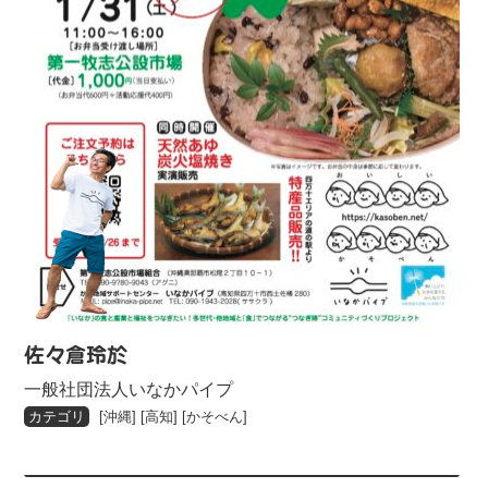
佐々倉玲於
一般社団法人いなかパイプ
[
沖縄
] [
高知
] [
かそべん
]