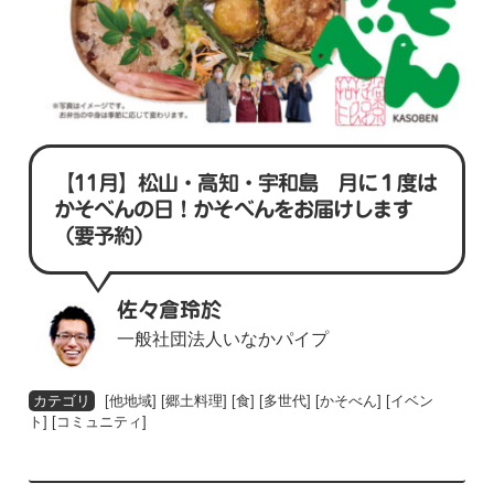
【11月】松山・高知・宇和島 月に１度は
かそべんの日！かそべんをお届けします
（要予約）
佐々倉玲於
一般社団法人いなかパイプ
[
他地域
] [
郷土料理
] [
食
] [
多世代
] [
かそべん
] [
イベン
ト
] [
コミュニティ
]