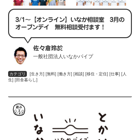
3/1〜【オンライン】いなか相談室 3月の
オープンデイ 無料相談受付ます！
佐々倉玲於
一般社団法人いなかパイプ
[
生き方
] [
無料
] [
働き方
] [
相談
] [
移住・定住
] [
仕事
] [
人
生
] [
田舎暮らし
]
遊
ぶ