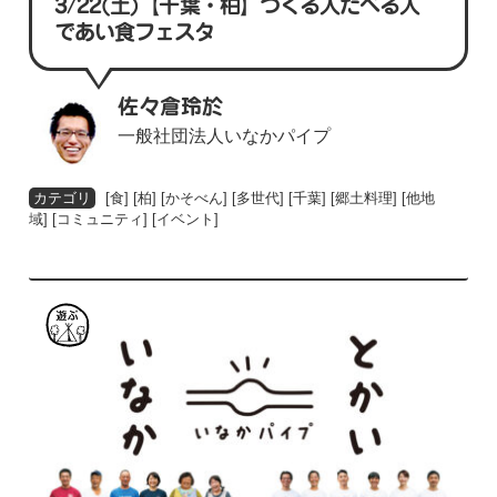
3/22(土)【千葉・柏】つくる人たべる人
であい食フェスタ
佐々倉玲於
一般社団法人いなかパイプ
[
食
] [
柏
] [
かそべん
] [
多世代
] [
千葉
] [
郷土料理
] [
他地
域
] [
コミュニティ
] [
イベント
]
遊
ぶ