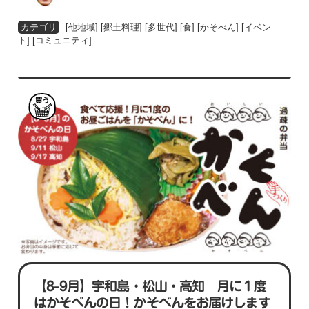
[
他地域
] [
郷土料理
] [
多世代
] [
食
] [
かそべん
] [
イベン
ト
] [
コミュニティ
]
買
う
【8-9月】宇和島・松山・高知 月に１度
はかそべんの日！かそべんをお届けします