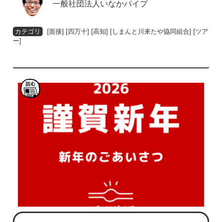
一般社団法人いなかパイプ
[
面接
] [
四万十
] [
高知
] [
しまんと川来たや協同組合
] [
ツア
ー
]
読
む