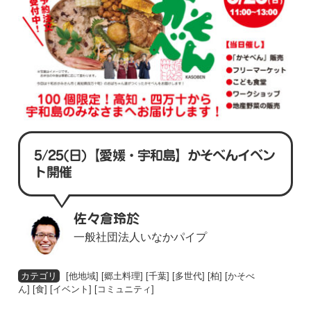
5/25(日)【愛媛・宇和島】かそべんイベン
ト開催
佐々倉玲於
一般社団法人いなかパイプ
[
他地域
] [
郷土料理
] [
千葉
] [
多世代
] [
柏
] [
かそべ
ん
] [
食
] [
イベント
] [
コミュニティ
]