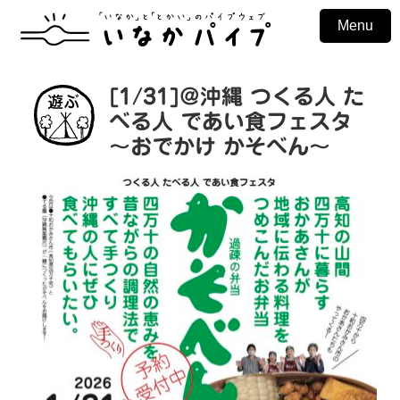
Menu
[1/31]@沖縄 つくる人 た
遊
ぶ
べる人 であい食フェスタ
〜おでかけ かそべん〜