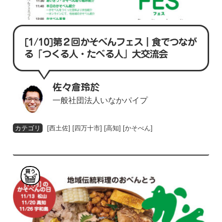
[1/10]第２回かそべんフェス｜食でつなが
る「つくる人・たべる人」大交流会
佐々倉玲於
一般社団法人いなかパイプ
[
西土佐
] [
四万十市
] [
高知
] [
かそべん
]
買
う