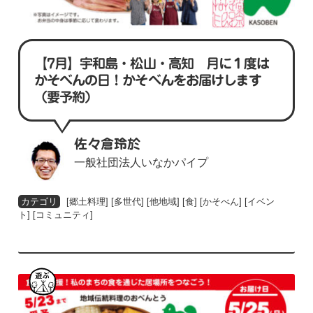
【7月】宇和島・松山・高知 月に１度は
かそべんの日！かそべんをお届けします
（要予約）
佐々倉玲於
一般社団法人いなかパイプ
[
郷土料理
] [
多世代
] [
他地域
] [
食
] [
かそべん
] [
イベン
ト
] [
コミュニティ
]
遊
ぶ