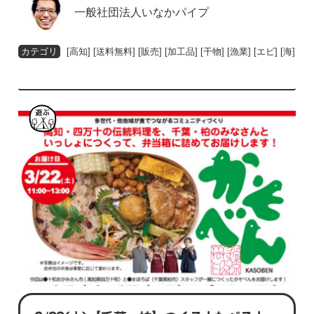
一般社団法人いなかパイプ
[
高知
] [
送料無料
] [
販売
] [
加工品
] [
干物
] [
漁業
] [
エビ
] [
海
]
遊
ぶ