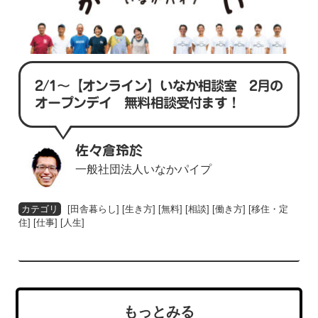
2/1〜【オンライン】いなか相談室 2月の
オープンデイ 無料相談受付ます！
佐々倉玲於
一般社団法人いなかパイプ
[
田舎暮らし
] [
生き方
] [
無料
] [
相談
] [
働き方
] [
移住・定
住
] [
仕事
] [
人生
]
もっとみる