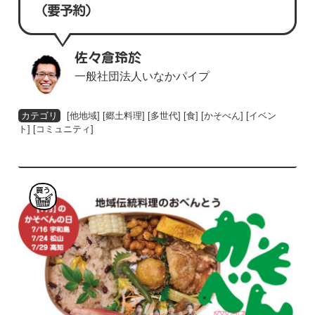
（要予約）
佐々倉玲於
一般社団法人いなかパイプ
[
他地域
] [
郷土料理
] [
多世代
] [
食
] [
かそべん
] [
イベン
ト
] [
コミュニティ
]
買
う