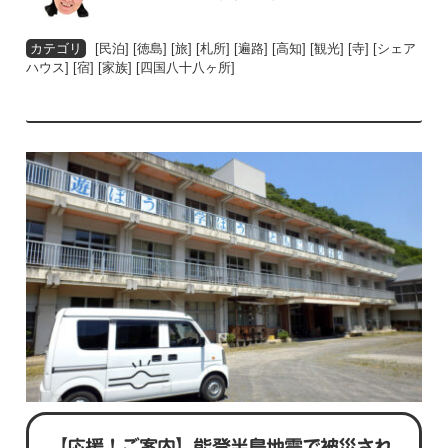
[
民泊
] [
徳島
] [
旅
] [
札所
] [
遍路
] [
高知
] [
観光
] [
寺
] [
シェア
ハウス
] [
宿
] [
家族
] [
四国八十八ヶ所
]
【応援！ご案内】能登半島地震で被災され