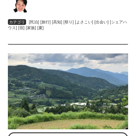
[
民泊
] [
旅行
] [
高知
] [
祭り
] [
よさこい
] [
出会い
] [
シェアハ
ウス
] [
宿
] [
家族
] [
夏
]