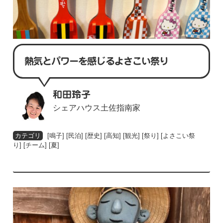
熱気とパワーを感じるよさこい祭り
和田玲子
シェアハウス土佐指南家
[
鳴子
] [
民泊
] [
歴史
] [
高知
] [
観光
] [
祭り
] [
よさこい祭
り
] [
チーム
] [
夏
]