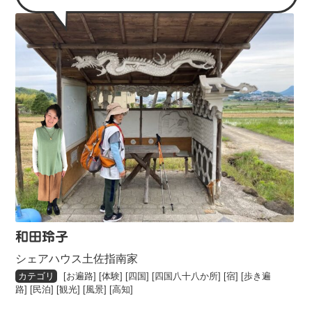
和田玲子
シェアハウス土佐指南家
[
お遍路
] [
体験
] [
四国
] [
四国八十八か所
] [
宿
] [
歩き遍
路
] [
民泊
] [
観光
] [
風景
] [
高知
]