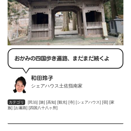
おかみの四国歩き遍路、まだまだ続くよ
和田玲子
シェアハウス土佐指南家
[
民泊
] [
旅
] [
高知
] [
観光
] [
寺
] [
シェアハウス
] [
宿
] [
家
族
] [
お遍路
] [
四国八十八ヶ所
]