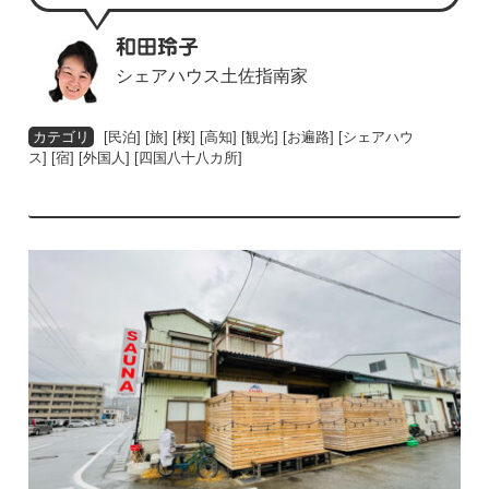
和田玲子
シェアハウス土佐指南家
[
民泊
] [
旅
] [
桜
] [
高知
] [
観光
] [
お遍路
] [
シェアハウ
ス
] [
宿
] [
外国人
] [
四国八十八カ所
]