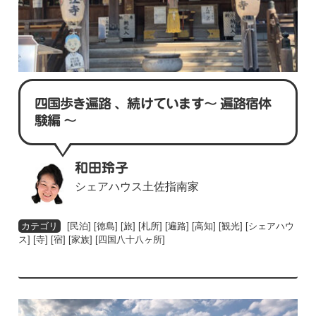
四国歩き遍路 、続けています〜 遍路宿体
験編 〜
和田玲子
シェアハウス土佐指南家
[
民泊
] [
徳島
] [
旅
] [
札所
] [
遍路
] [
高知
] [
観光
] [
シェアハウ
ス
] [
寺
] [
宿
] [
家族
] [
四国八十八ヶ所
]