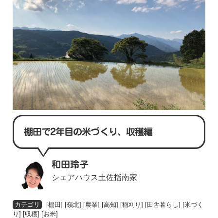
棚田で2年目の米づくり、収穫編
和田玲子
シェアハウス土佐指南家
[
棚田
] [
嶺北
] [
農業
] [
高知
] [
稲刈り
] [
田舎暮らし
] [
米づく
り
] [
収穫
] [
お米
]