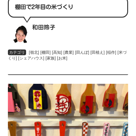
棚田で2年目の米づくり
和田玲子
[
嶺北
] [
棚田
] [
高知
] [
農業
] [
田んぼ
] [
田植え
] [
稲作
] [
米づ
くり
] [
シェアハウス
] [
家族
] [
お米
]