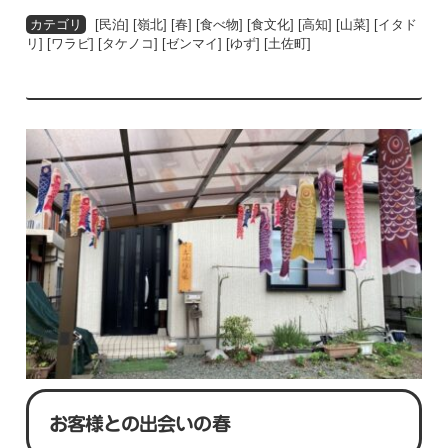
[
民泊
] [
嶺北
] [
春
] [
食べ物
] [
食文化
] [
高知
] [
山菜
] [
イタド
リ
] [
ワラビ
] [
タケノコ
] [
ゼンマイ
] [
ゆず
] [
土佐町
]
お客様との出会いの春