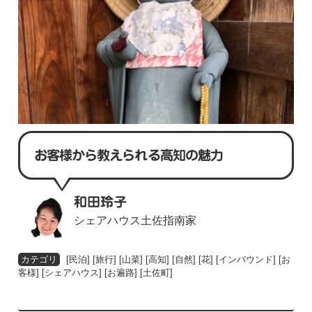
お客様から教えられる高知の魅力
和田玲子
シェアハウス土佐指南家
[
民泊
] [
旅行
] [
山菜
] [
高知
] [
自然
] [
花
] [
インバウンド
] [
お
客様
] [
シェアハウス
] [
お遍路
] [
土佐町
]