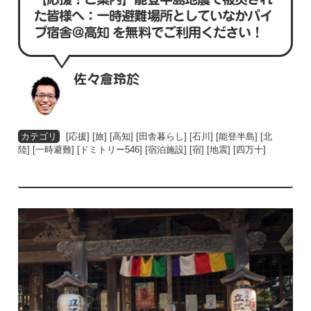
た皆様へ：一時避難場所としていなかパイ
プ宿舎＠高知 を無料でご利用ください！
佐々倉玲於
[
応援
] [
旅
] [
高知
] [
田舎暮らし
] [
石川
] [
能登半島
] [
北
陸
] [
一時避難
] [
ドミトリー546
] [
宿泊施設
] [
宿
] [
地震
] [
四万十
]