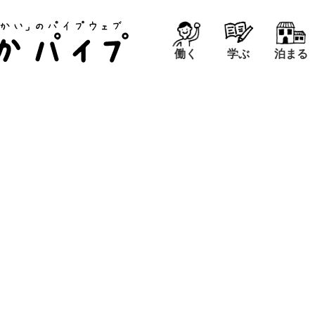
働く
学ぶ
泊まる