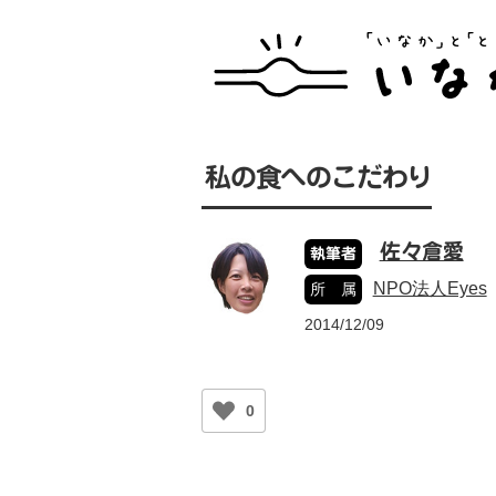
私の食へのこだわり
佐々倉愛
執筆者
NPO法人Eyes
所 属
2014/12/09
0