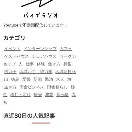
Youtubeで不定期配信しています！
カテゴリ
イベント
インターンシップ
カフェ
ゲストハウス
シェアハウス
ワークシ
ョップ
人
仕事
体験
働き方
募集
四万十
地域おこし協力隊
地域活性化
山
徳島
愛媛
新潟
民泊
求人
海
生き方
田舎ビジネス
田舎暮らし
移
住
移住・定住
観光
農業
食べ物
高
知
直近30日の人気記事