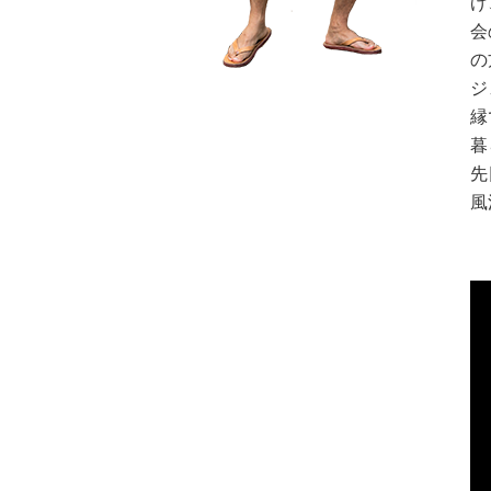
げ
会
の
ジ
縁
暮
先
風