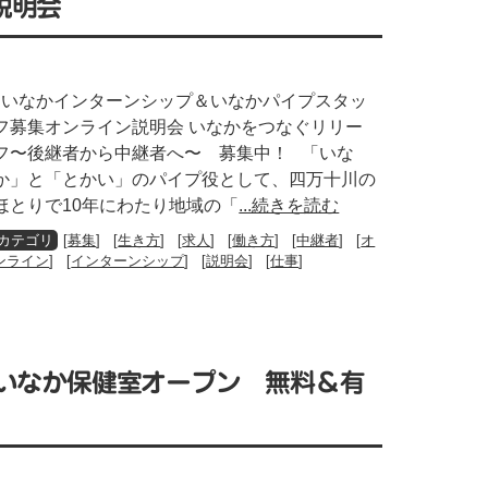
説明会
いなかインターンシップ＆いなかパイプスタッ
フ募集オンライン説明会 いなかをつなぐリリー
フ〜後継者から中継者へ〜 募集中！ 「いな
か」と「とかい」のパイプ役として、四万十川の
ほとりで10年にわたり地域の「
...続きを読む
[
募集
] [
生き方
] [
求人
] [
働き方
] [
中継者
] [
オ
ンライン
] [
インターンシップ
] [
説明会
] [
仕事
]
】いなか保健室オープン 無料＆有