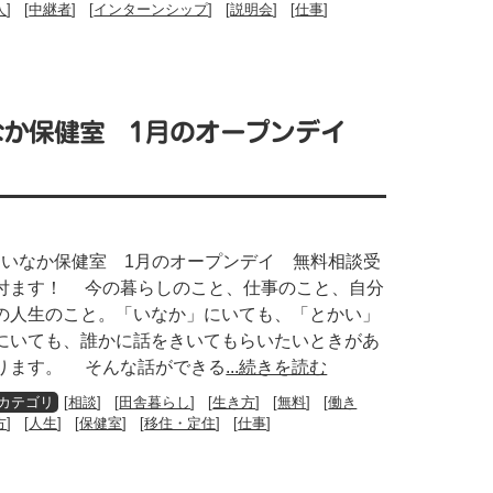
人
] [
中継者
] [
インターンシップ
] [
説明会
] [
仕事
]
いなか保健室 1月のオープンデイ
いなか保健室 1月のオープンデイ 無料相談受
付ます！ 今の暮らしのこと、仕事のこと、自分
の人生のこと。「いなか」にいても、「とかい」
にいても、誰かに話をきいてもらいたいときがあ
ります。 そんな話ができる
...続きを読む
[
相談
] [
田舎暮らし
] [
生き方
] [
無料
] [
働き
方
] [
人生
] [
保健室
] [
移住・定住
] [
仕事
]