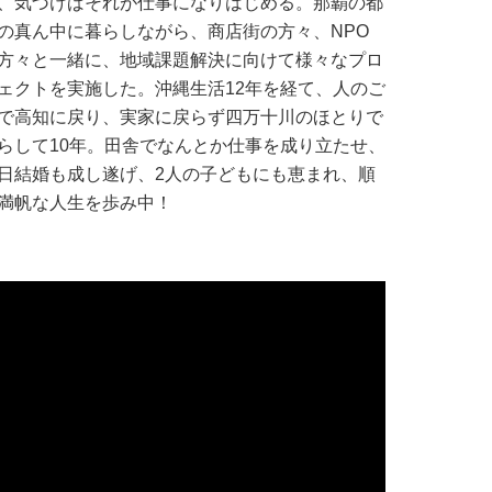
、気づけばそれが仕事になりはじめる。那覇の都
の真ん中に暮らしながら、商店街の方々、NPO
方々と一緒に、地域課題解決に向けて様々なプロ
ェクトを実施した。沖縄生活12年を経て、人のご
で高知に戻り、実家に戻らず四万十川のほとりで
らして10年。田舎でなんとか仕事を成り立たせ、
日結婚も成し遂げ、2人の子どもにも恵まれ、順
満帆な人生を歩み中！