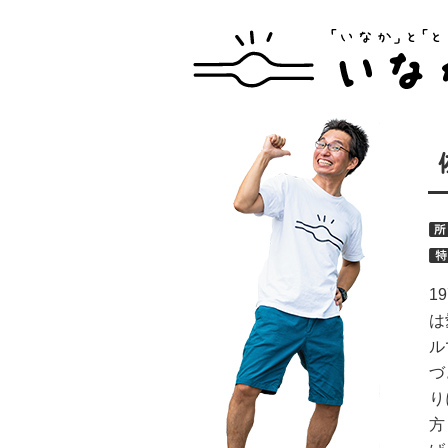
1
は
ル
づ
り
方