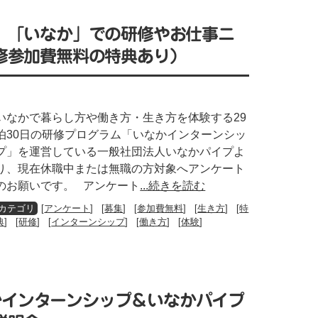
】「いなか」での研修やお仕事ニ
修参加費無料の特典あり）
いなかで暮らし方や働き方・生き方を体験する29
泊30日の研修プログラム「いなかインターンシッ
プ」を運営している一般社団法人いなかパイプよ
り、現在休職中または無職の方対象へアンケート
のお願いです。 アンケート
...続きを読む
[
アンケート
] [
募集
] [
参加費無料
] [
生き方
] [
特
典
] [
研修
] [
インターンシップ
] [
働き方
] [
体験
]
いなかインターンシップ＆いなかパイプ