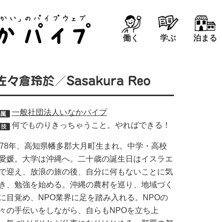
働く
学ぶ
泊まる
佐々倉玲於／Sasakura Reo
一般社団法人いなかパイプ
何でものりきっちゃうこと。やればできる！
978年、高知県幡多郡大月町生まれ。中学・高校
愛媛。大学は沖縄へ。二十歳の誕生日はイスラエ
で迎え、放浪の旅の後、自分に何もないことに気
き、勉強を始める。沖縄の農村を巡り、地域づく
に目覚め、NPO業界に足を踏み入れる。NPOの
々の手伝いをしながら、自らもNPOを立ち上