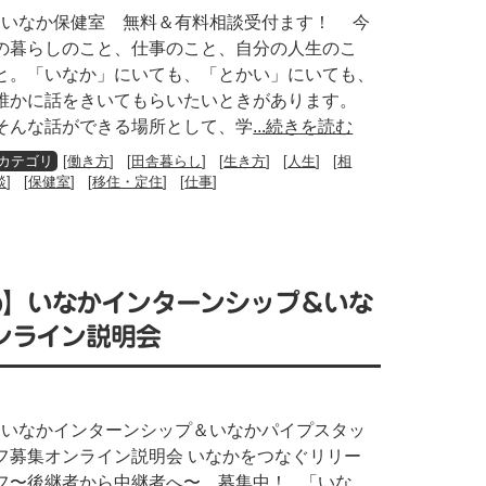
いなか保健室 無料＆有料相談受付ます！ 今
の暮らしのこと、仕事のこと、自分の人生のこ
と。「いなか」にいても、「とかい」にいても、
誰かに話をきいてもらいたいときがあります。
そんな話ができる場所として、学
...続きを読む
[
働き方
] [
田舎暮らし
] [
生き方
] [
人生
] [
相
談
] [
保健室
] [
移住・定住
] [
仕事
]
8【Web】いなかインターンシップ＆いな
ンライン説明会
いなかインターンシップ＆いなかパイプスタッ
フ募集オンライン説明会 いなかをつなぐリリー
フ〜後継者から中継者へ〜 募集中！ 「いな