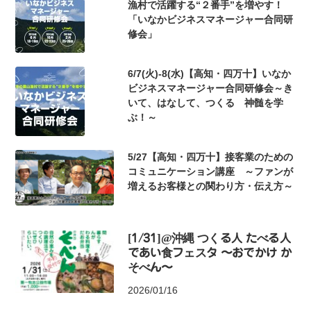
漁村で活躍する“２番手”を増やす！
「いなかビジネスマネージャー合同研
修会」
6/7(火)-8(水)【高知・四万十】いなか
ビジネスマネージャー合同研修会～き
いて、はなして、つくる 神髄を学
ぶ！～
5/27【高知・四万十】接客業のための
コミュニケーション講座 ～ファンが
増えるお客様との関わり方・伝え方～
[1/31]@沖縄 つくる人 たべる人
であい食フェスタ 〜おでかけ か
そべん〜
2026/01/16