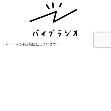
Youtubeで不定期配信しています！
カテゴリ
イベント
インターンシップ
カフェ
ゲストハウス
シェアハ
ウス
ワークショップ
人
仕事
体験
働き方
募集
四万十
地
域おこし協力隊
地域活性化
山
徳島
愛媛
新潟
民泊
求人
海
生き方
田舎ビジネス
田舎暮らし
移住
移住・定住
観光
農業
食べ物
高知
直近30日の人気記事