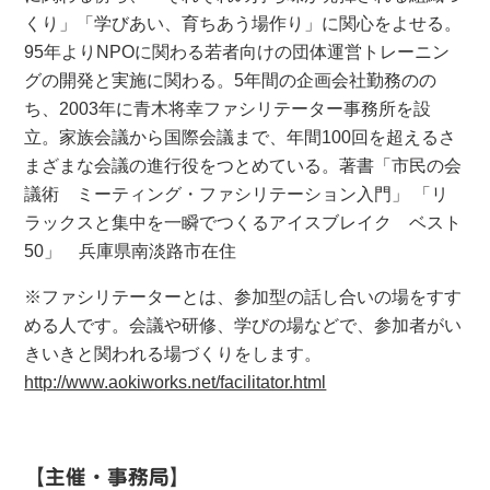
くり」「学びあい、育ちあう場作り」に関心をよせる。
95年よりNPOに関わる若者向けの団体運営トレーニン
グの開発と実施に関わる。5年間の企画会社勤務のの
ち、2003年に青木将幸ファシリテーター事務所を設
立。家族会議から国際会議まで、年間100回を超えるさ
まざまな会議の進行役をつとめている。著書「市民の会
議術 ミーティング・ファシリテーション入門」 「リ
ラックスと集中を一瞬でつくるアイスブレイク ベスト
50」 兵庫県南淡路市在住
※ファシリテーターとは、参加型の話し合いの場をすす
める人です。会議や研修、学びの場などで、参加者がい
きいきと関われる場づくりをします。
http://www.aokiworks.net/facilitator.html
【主催・事務局】