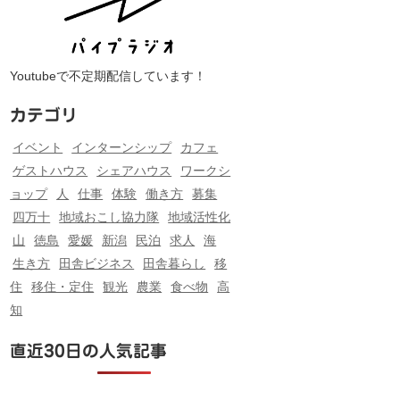
Youtubeで不定期配信しています！
カテゴリ
イベント
インターンシップ
カフェ
ゲストハウス
シェアハウス
ワークシ
ョップ
人
仕事
体験
働き方
募集
四万十
地域おこし協力隊
地域活性化
山
徳島
愛媛
新潟
民泊
求人
海
生き方
田舎ビジネス
田舎暮らし
移
住
移住・定住
観光
農業
食べ物
高
知
直近30日の人気記事