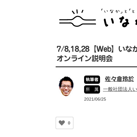
7/8,18,28【Web
オンライン説明会
佐々倉玲於
執筆者
一般社団法人
所 属
2021/06/25
0