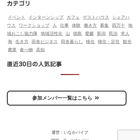
カテゴリ
イベント
インターンシップ
カフェ
ゲストハウス
シェアハ
ウス
ワークショップ
人
仕事
体験
働き方
募集
四万十
地
域おこし協力隊
地域活性化
山
徳島
愛媛
新潟
民泊
求人
海
生き方
田舎ビジネス
田舎暮らし
移住
移住・定住
観光
農業
食べ物
高知
直近30日の人気記事
参加メンバー一覧はこちら
運営：
いなかパイプ