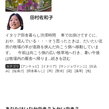
田村佐和子
イタリア田舎暮らし渋滞時間 車で出掛けてすぐに、
おや、混んでいる・・・そう思ったときは、だいたい近
所の牧場の羊が道路を挟んだ向こう側へ移動していま
す。 午前は向こう側の広い牧草地へ行き、暑い午後
は牧場内の厩舎へ帰りま
...続きを読む
[
アンチョビ
] [
イタリア
] [
サンジョヴァンニ
] [
仕込
み
] [
塩漬け
] [
田舎暮らし
] [
羊
] [
聖水
] [
花
] [
薬草
] [
魚
]