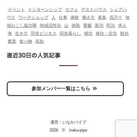
イベント
インターンシップ
カフェ
ゲストハウス
シェアハ
ウス
ワークショップ
人
仕事
体験
働き方
募集
四万十
地
域おこし協力隊
地域活性化
山
徳島
愛媛
新潟
民泊
求人
海
生き方
田舎ビジネス
田舎暮らし
移住
移住・定住
観光
農業
食べ物
高知
直近30日の人気記事
参加メンバー一覧はこちら
運営：
いなかパイプ
2026 © inaka-pipe