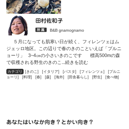
田村佐和子
B&B gnamognamo
５月になっても肌寒い日が続く、フィレンツェはム
ジェッロ地区。この辺りで春のきのこといえば「プルニ
ョーリ」 3~4㎝の小さいきのこです 標高500mの森
で収穫される野生のきのこ
...続きを読む
[
きのこ
] [
イタリア
] [
パスタ
] [
フィレンツェ
] [
プルニ
ョーリ
] [
料理
] [
春
] [
森
] [
海外
] [
田舎暮らし
] [
野生
] [
食べ物
]
あなたはいなか向き？とかい向き？