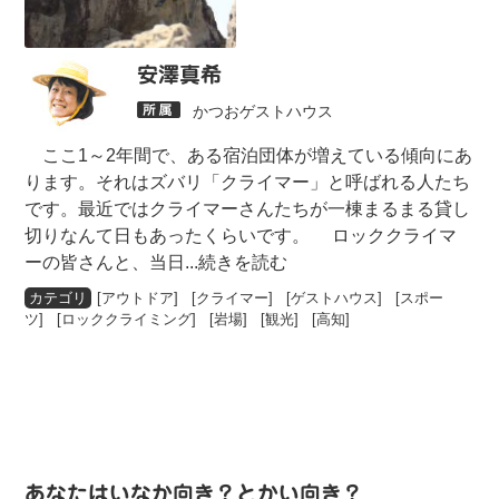
安澤真希
かつおゲストハウス
ここ1～2年間で、ある宿泊団体が増えている傾向にあ
ります。それはズバリ「クライマー」と呼ばれる人たち
です。最近ではクライマーさんたちが一棟まるまる貸し
切りなんて日もあったくらいです。 ロッククライマ
ーの皆さんと、当日
...続きを読む
[
アウトドア
] [
クライマー
] [
ゲストハウス
] [
スポー
ツ
] [
ロッククライミング
] [
岩場
] [
観光
] [
高知
]
あなたはいなか向き？とかい向き？