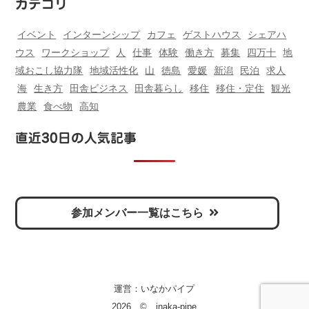
カテゴリ
イベント
インターンシップ
カフェ
ゲストハウス
シェアハ
ウス
ワークショップ
人
仕事
体験
働き方
募集
四万十
地
域おこし協力隊
地域活性化
山
徳島
愛媛
新潟
民泊
求人
海
生き方
田舎ビジネス
田舎暮らし
移住
移住・定住
観光
農業
食べ物
高知
直近30日の人気記事
参加メンバー一覧はこちら
運営：
いなかパイプ
2026 © inaka-pipe