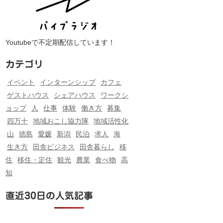
Youtubeで不定期配信しています！
カテゴリ
イベント
インターンシップ
カフェ
ゲストハウス
シェアハウス
ワークシ
ョップ
人
仕事
体験
働き方
募集
四万十
地域おこし協力隊
地域活性化
山
徳島
愛媛
新潟
民泊
求人
海
生き方
田舎ビジネス
田舎暮らし
移
住
移住・定住
観光
農業
食べ物
高
知
直近30日の人気記事