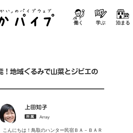
働く
学ぶ
泊まる
能！地域ぐるみで山菜とジビエの
上田知子
Array
こんにちは！鳥取のハンター民宿ＢＡ－ＢＡＲ