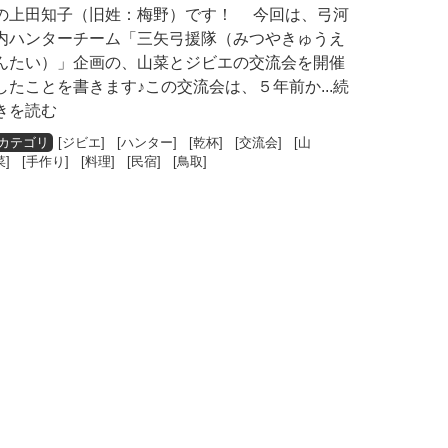
の上田知子（旧姓：梅野）です！ 今回は、弓河
内ハンターチーム「三矢弓援隊（みつやきゅうえ
んたい）」企画の、山菜とジビエの交流会を開催
したことを書きます♪この交流会は、５年前か
...続
きを読む
[
ジビエ
] [
ハンター
] [
乾杯
] [
交流会
] [
山
菜
] [
手作り
] [
料理
] [
民宿
] [
鳥取
]