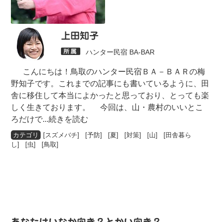
上田知子
ハンター民宿 BA-BAR
こんにちは！鳥取のハンター民宿ＢＡ－ＢＡＲの梅
野知子です。これまでの記事にも書いているように、田
舎に移住して本当によかったと思っており、とっても楽
しく生きております。 今回は、山・農村のいいとこ
ろだけで
...続きを読む
[
スズメバチ
] [
予防
] [
夏
] [
対策
] [
山
] [
田舎暮ら
し
] [
虫
] [
鳥取
]