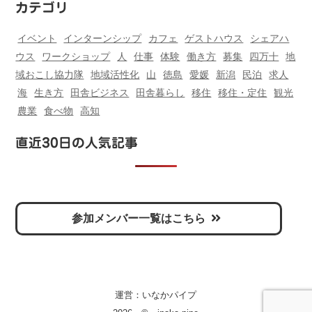
カテゴリ
イベント
インターンシップ
カフェ
ゲストハウス
シェアハ
ウス
ワークショップ
人
仕事
体験
働き方
募集
四万十
地
域おこし協力隊
地域活性化
山
徳島
愛媛
新潟
民泊
求人
海
生き方
田舎ビジネス
田舎暮らし
移住
移住・定住
観光
農業
食べ物
高知
直近30日の人気記事
参加メンバー一覧はこちら
運営：
いなかパイプ