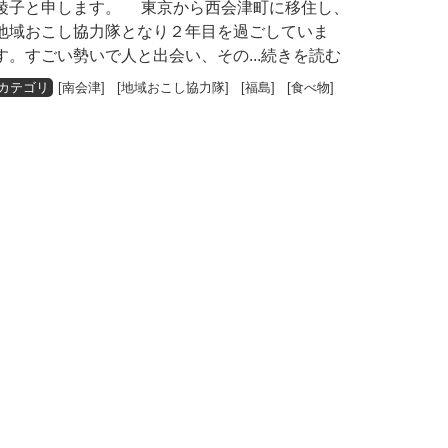
綾子と申します。 東京から西会津町に移住し、
地域おこし協力隊となり２年目を過ごしていま
す。すごい勢いで人と出会い、その
...続きを読む
[
南会津
] [
地域おこし協力隊
] [
福島
] [
食べ物
]