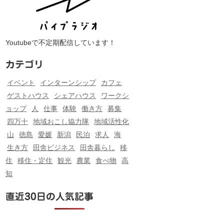
Youtubeで不定期配信しています！
カテゴリ
イベント
インターンシップ
カフェ
ゲストハウス
シェアハウス
ワークシ
ョップ
人
仕事
体験
働き方
募集
四万十
地域おこし協力隊
地域活性化
山
徳島
愛媛
新潟
民泊
求人
海
生き方
田舎ビジネス
田舎暮らし
移
住
移住・定住
観光
農業
食べ物
高
知
直近30日の人気記事