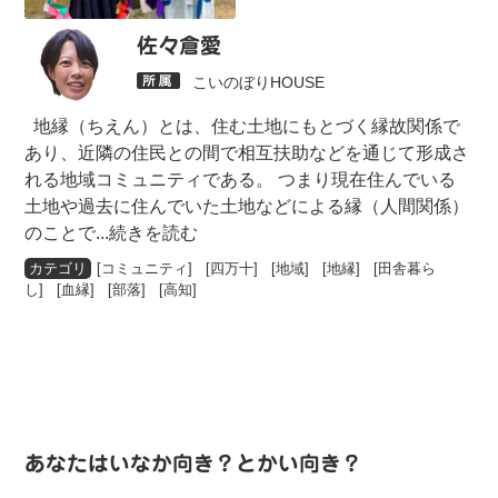
佐々倉愛
こいのぼりHOUSE
地縁（ちえん）とは、住む土地にもとづく縁故関係で
あり、近隣の住民との間で相互扶助などを通じて形成さ
れる地域コミュニティである。 つまり現在住んでいる
土地や過去に住んでいた土地などによる縁（人間関係）
のことで
...続きを読む
[
コミュニティ
] [
四万十
] [
地域
] [
地縁
] [
田舎暮ら
し
] [
血縁
] [
部落
] [
高知
]
あなたはいなか向き？とかい向き？