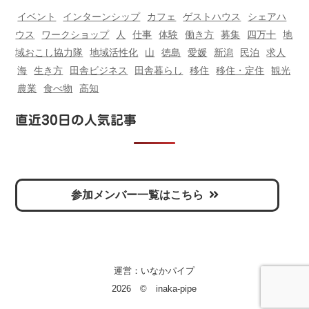
イベント
インターンシップ
カフェ
ゲストハウス
シェアハ
ウス
ワークショップ
人
仕事
体験
働き方
募集
四万十
地
域おこし協力隊
地域活性化
山
徳島
愛媛
新潟
民泊
求人
海
生き方
田舎ビジネス
田舎暮らし
移住
移住・定住
観光
農業
食べ物
高知
直近30日の人気記事
参加メンバー一覧はこちら
運営：
いなかパイプ
2026 © inaka-pipe