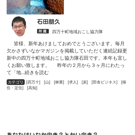
石田朋久
四万十町地域おこし協力隊
皆様、新年あけましておめでとうございます。毎月
欠かさずいなかマガジンを掲載していただく連続記録更
新中の四万十町地域おこし協力隊石田です。本年も宜し
くお願い致します。 昨年の２月から３ヶ月にわたっ
て「地
...続きを読む
[
四万十
] [
山
] [
林業
] [
求人
] [
炭
] [
田舎ビジネス
] [
移
住・定住
] [
高知
]