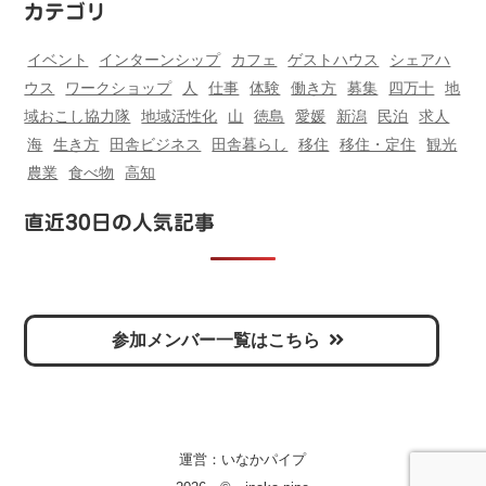
カテゴリ
イベント
インターンシップ
カフェ
ゲストハウス
シェアハ
ウス
ワークショップ
人
仕事
体験
働き方
募集
四万十
地
域おこし協力隊
地域活性化
山
徳島
愛媛
新潟
民泊
求人
海
生き方
田舎ビジネス
田舎暮らし
移住
移住・定住
観光
農業
食べ物
高知
直近30日の人気記事
参加メンバー一覧はこちら
運営：
いなかパイプ