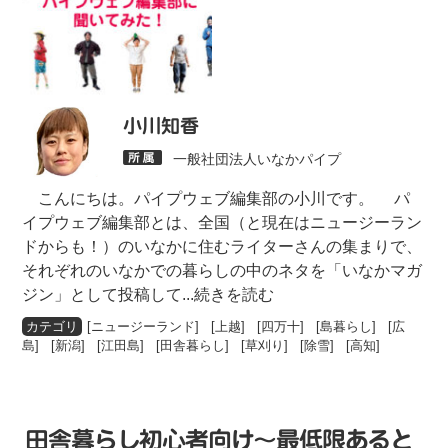
小川知香
一般社団法人いなかパイプ
こんにちは。パイプウェブ編集部の小川です。 パ
イプウェブ編集部とは、全国（と現在はニュージーラン
ドからも！）のいなかに住むライターさんの集まりで、
それぞれのいなかでの暮らしの中のネタを「いなかマガ
ジン」として投稿して
...続きを読む
[
ニュージーランド
] [
上越
] [
四万十
] [
島暮らし
] [
広
島
] [
新潟
] [
江田島
] [
田舎暮らし
] [
草刈り
] [
除雪
] [
高知
]
田舎暮らし初心者向け～最低限あると