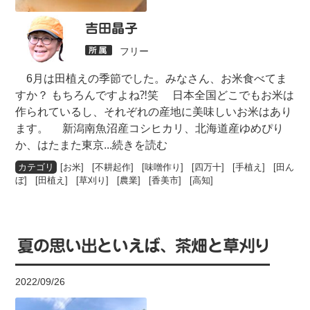
吉田晶子
フリー
6月は田植えの季節でした。みなさん、お米食べてま
すか？ もちろんですよね⁈笑 日本全国どこでもお米は
作られているし、それぞれの産地に美味しいお米はあり
ます。 新潟南魚沼産コシヒカリ、北海道産ゆめぴり
か、はたまた東京
...続きを読む
[
お米
] [
不耕起作
] [
味噌作り
] [
四万十
] [
手植え
] [
田ん
ぼ
] [
田植え
] [
草刈り
] [
農業
] [
香美市
] [
高知
]
夏の思い出といえば、茶畑と草刈り
2022/09/26