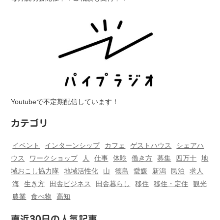
Youtubeで不定期配信しています！
カテゴリ
イベント
インターンシップ
カフェ
ゲストハウス
シェアハ
ウス
ワークショップ
人
仕事
体験
働き方
募集
四万十
地
域おこし協力隊
地域活性化
山
徳島
愛媛
新潟
民泊
求人
海
生き方
田舎ビジネス
田舎暮らし
移住
移住・定住
観光
農業
食べ物
高知
直近30日の人気記事