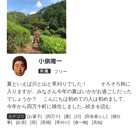
小泉隆一
フリー
夏といえば川と山と草刈りでした！ そろそろ秋に
入りますが、みなさん今年の夏はいかがお過ごしだった
でしょうか？ こんにちは初めての人は初めまして、
今年から四万十町に移住しました
...続きを読む
[
お菓子
] [
四万十
] [
夏
] [
川
] [
田舎暮らし
] [
畑仕
事
] [
紅茶
] [
茶
] [
茶畑
] [
草刈り
] [
食べ物
] [
高知
]