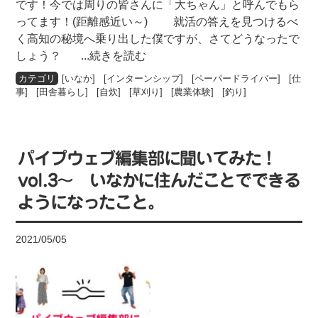
です！今では周りの皆さんに「大ちゃん」と呼んでもら
ってます！(距離感近い～) 就活の答えを見つけるべ
く高知の秘境へ乗り出した僕ですが、さてどうなったで
しょう？
...続きを読む
[
いなか
] [
インターンシップ
] [
ペーパードライバー
] [
仕
事
] [
田舎暮らし
] [
自炊
] [
草刈り
] [
農業体験
] [
釣り
]
パイプウェブ編集部に聞いてみた！
vol.3〜 いなかに住んだことでできる
ようになったこと。
2021/05/05