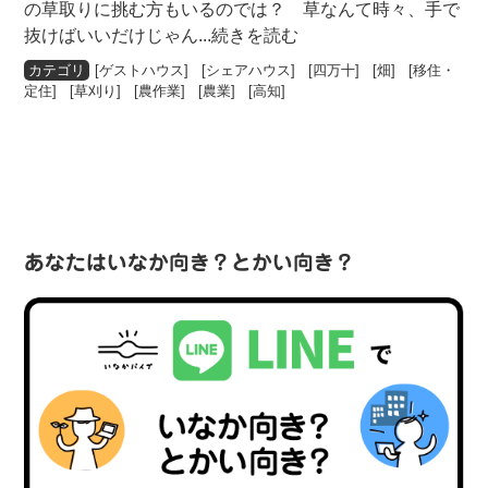
の草取りに挑む方もいるのでは？ 草なんて時々、手で
抜けばいいだけじゃん
...続きを読む
[
ゲストハウス
] [
シェアハウス
] [
四万十
] [
畑
] [
移住・
定住
] [
草刈り
] [
農作業
] [
農業
] [
高知
]
あなたはいなか向き？とかい向き？