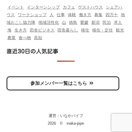
イベント
インターンシップ
カフェ
ゲストハウス
シェアハ
ウス
ワークショップ
人
仕事
体験
働き方
募集
四万十
地
域おこし協力隊
地域活性化
山
徳島
愛媛
新潟
民泊
求人
海
生き方
田舎ビジネス
田舎暮らし
移住
移住・定住
観光
農業
食べ物
高知
直近30日の人気記事
参加メンバー一覧はこちら
運営：
いなかパイプ
2026 © inaka-pipe