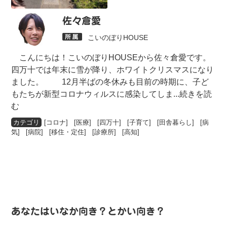
佐々倉愛
こいのぼりHOUSE
こんにちは！こいのぼりHOUSEから佐々倉愛です。
四万十では年末に雪が降り、ホワイトクリスマスになり
ました。 12月半ばの冬休みも目前の時期に、子ど
もたちが新型コロナウィルスに感染してしま
...続きを読
む
[
コロナ
] [
医療
] [
四万十
] [
子育て
] [
田舎暮らし
] [
病
気
] [
病院
] [
移住・定住
] [
診療所
] [
高知
]
あなたはいなか向き？とかい向き？