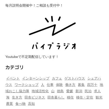
毎月説明会開催中！ご相談も受付中！
Youtubeで不定期配信しています！
カテゴリ
イベント
インターンシップ
カフェ
ゲストハウス
シェアハ
ウス
ワークショップ
人
仕事
体験
働き方
募集
四万十
地
域おこし協力隊
地域活性化
山
徳島
愛媛
新潟
民泊
求人
海
生き方
田舎ビジネス
田舎暮らし
移住
移住・定住
観光
農業
食べ物
高知