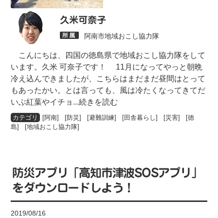
久米可奈子
阿南市地域おこし協力隊
こんにちは、四国の徳島県で地域おこし協力隊をして
います。久米 可奈子です！ 11月になってやっと朝晩
冷え込んできましたが、こちらはまだまだ昼間はとって
もあったかい。とは言っても、風は冷たくなってきてだ
いぶ紅葉やイチョ
...続きを読む
[
阿南
] [
防災
] [
避難訓練
] [
田舎暮らし
] [
災害
] [
徳
島
] [
地域おこし協力隊
]
防災アプリ「高知市津波SOSアプリ」
をダウンロードしよう！
2019/08/16