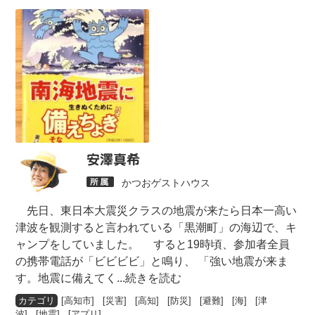
安澤真希
かつおゲストハウス
先日、東日本大震災クラスの地震が来たら日本一高い
津波を観測すると言われている「黒潮町」の海辺で、キ
ャンプをしていました。 すると19時頃、参加者全員
の携帯電話が「ビビビビ」と鳴り、 「強い地震が来ま
す。地震に備えてく
...続きを読む
[
高知市
] [
災害
] [
高知
] [
防災
] [
避難
] [
海
] [
津
波
] [
地震
] [
アプリ
]