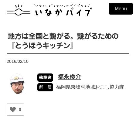
Menu
地方は全国と繋がる。繋がるための
『とうほうキッチン』
2016/02/10
福永俊介
執筆者
福岡県東峰村地域おこし協力隊
所 属
0