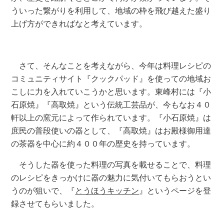
ういった繋がりを利用して、地域の枠を飛び越えた盛り
上げ方ができればなと考えています。
さて、そんなことを考えながら、今年は料理レシピの
コミュニティサイト『クックパッド』を使っての地域お
こしに力を入れていこうかと思います。東峰村には『小
石原焼』『高取焼』という伝統工芸品が、今もなお４０
軒以上の窯元によって作られています。『小石原焼』は
庶民の普段使いの器として、『高取焼』はお殿様御用達
の茶器を中心に約４００年の歴史を持っています。
そうした器を使った料理の写真を載せることで、料理
のレシピをきっかけに器の魅力に気付いてもらおうとい
うのが狙いで、『
とうほうキッチン
』というページを登
録させてもらいました。