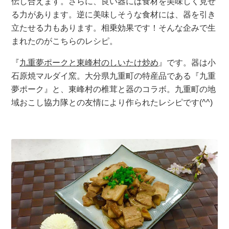
伝し合えます。さらに、良い器には食材を美味しく見せ
る力があります。逆に美味しそうな食材には、器を引き
立たせる力もあります。相乗効果です！そんな企みで生
まれたのがこちらのレシピ。
『
九重夢ポークと東峰村のしいたけ炒め
』です。器は小
石原焼マルダイ窯。大分県九重町の特産品である『九重
夢ポーク』と、東峰村の椎茸と器のコラボ。九重町の地
域おこし協力隊との友情により作られたレシピです(^^)