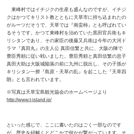
東峰村ではイチジクの生産も盛んなのですが、イチジ
クはかつてキリスト教とともに天草市に持ち込まれたの
がルーツだそうで、天草では『南蛮柿』とも呼ばれてい
るそうです。かつて東峰村を治めていた黒田官兵衛もキ
リシタンであり、その家臣の後藤又兵衛は今年の大河ド
ラマ『真田丸』の主人公 真田信繁と共に、大阪の陣で
豊臣秀頼に従い戦いました。豊臣秀頼と真田信繁の息子
真田大助は大阪城陥落の前に九州に脱出し、その子孫が
キリシタン一揆『島原・天草の乱』を起こした『天草四
朗』とも言われています。
※写真は天草宝島観光協会のホームページより
http://www.t-island.jp/
といった感じで、ここに書いたのはごく一部なのです
が、歴史を紐解くとどこかで何かが繋がっています。そ