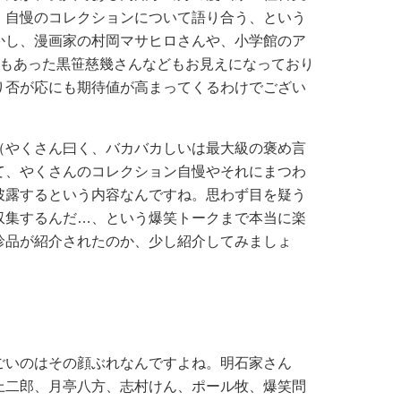
、自慢のコレクションについて語り合う、という
かし、漫画家の村岡マサヒロさんや、小学館のア
長でもあった黒笹慈幾さんなどもお見えになっており
り否が応にも期待値が高まってくるわけでござい
やくさん曰く、バカバカしいは最大級の褒め言
て、やくさんのコレクション自慢やそれにまつわ
披露するという内容なんですね。思わず目を疑う
収集するんだ…、という爆笑トークまで本当に楽
珍品が紹介されたのか、少し紹介してみましょ
いのはその顔ぶれなんですよね。明石家さん
上二郎、月亭八方、志村けん、ポール牧、爆笑問