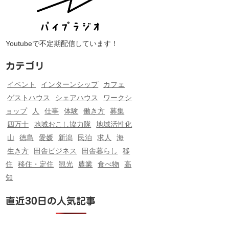
Youtubeで不定期配信しています！
カテゴリ
イベント
インターンシップ
カフェ
ゲストハウス
シェアハウス
ワークシ
ョップ
人
仕事
体験
働き方
募集
四万十
地域おこし協力隊
地域活性化
山
徳島
愛媛
新潟
民泊
求人
海
生き方
田舎ビジネス
田舎暮らし
移
住
移住・定住
観光
農業
食べ物
高
知
直近30日の人気記事