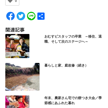
0
共
有
関連記事
おむすビスタッフの卒業 ～移住、退
職、そして次のステージへ～
暮らしと家、庭改修（続き）
年末、農家さん宅での餅つき大会／季
節感にあふれた暮れ