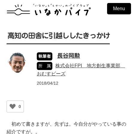
Menu
高知の田舎に引越ししたきっかけ
長谷岡勲
執筆者
株式会社FPI 地方創生事業部
所 属
おむすビーズ
2018/04/12
0
初めて書きますが、先ずは。今自分がやっている事の
紹介ですが。。