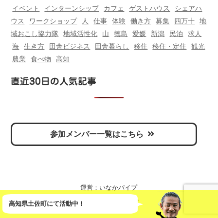
イベント
インターンシップ
カフェ
ゲストハウス
シェアハ
ウス
ワークショップ
人
仕事
体験
働き方
募集
四万十
地
域おこし協力隊
地域活性化
山
徳島
愛媛
新潟
民泊
求人
海
生き方
田舎ビジネス
田舎暮らし
移住
移住・定住
観光
農業
食べ物
高知
直近30日の人気記事
参加メンバー一覧はこちら
運営：
いなかパイプ
2026 © inaka-pipe
高知県土佐町にて活動中！