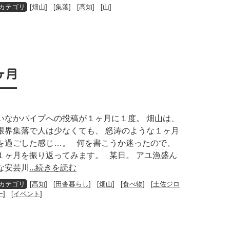
[
畑山
] [
集落
] [
高知
] [
山
]
ヶ月
いなかパイプへの投稿が１ヶ月に１度。 畑山は、
限界集落で人は少なくても、 怒涛のような１ヶ月
を過ごした感じ…。 何を書こうか迷ったので、
１ヶ月を振り返ってみます。 某日。 アユ漁盛ん
な安芸川
...続きを読む
[
高知
] [
田舎暮らし
] [
畑山
] [
食べ物
] [
土佐ジロ
ー
] [
イベント
]