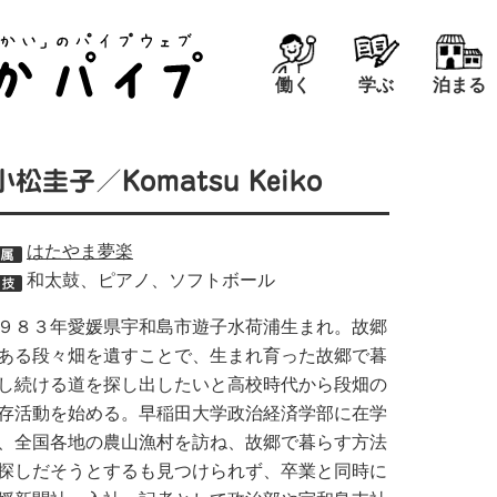
働く
学ぶ
泊まる
小松圭子／Komatsu Keiko
はたやま夢楽
和太鼓、ピアノ、ソフトボール
９８３年愛媛県宇和島市遊子水荷浦生まれ。故郷
ある段々畑を遺すことで、生まれ育った故郷で暮
し続ける道を探し出したいと高校時代から段畑の
存活動を始める。早稲田大学政治経済学部に在学
、全国各地の農山漁村を訪ね、故郷で暮らす方法
探しだそうとするも見つけられず、卒業と同時に