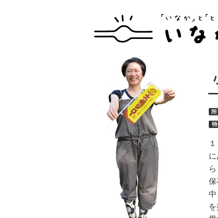
１
に
ら
保
中
を