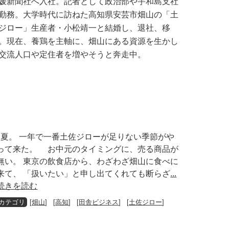
媛新聞社へ入社。記者として政治部や宇和島支社
勤務。大学時代に訪ねた高知県安芸市畑山の「土
ジロー」生産者・小松靖一と結婚し、退社、移
。現在、養鶏を主軸に、畑山にある資源を生かし
交流人口や定住者を増やそうと奔走中。
夏。 一年で一番土佐ジローが足りない季節がや
って来た。 お中元のタイミングに、売る商品が
無い。 東京の飲食店から、わざわざ畑山に食べに
来て、 「扱いたい」と申し出てくれても断らざ
...
続きを読む
[
畑山
] [
高知
] [
田舎ビジネス
] [
土佐ジロー
]