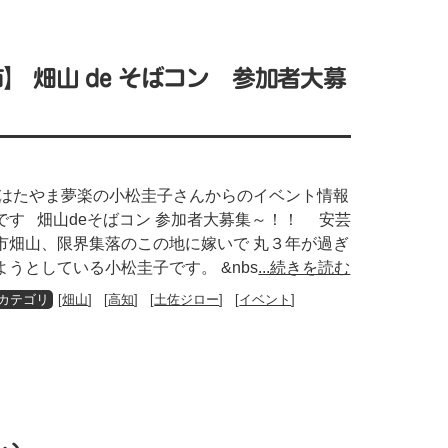
】 畑山 de そばコン 参加者大募
はたやま夢楽の小松圭子さんからのイベント情報
です 畑山deそばコン 参加者大募集～！！ 安芸
市畑山、限界集落のこの地に嫁いで 丸３年が過ぎ
ようとしている小松圭子です。 &nbs
...続きを読む
[
畑山
] [
高知
] [
土佐ジロー
] [
イベント
]