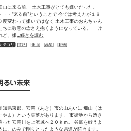
畑山に来る前、 土木工事がとても嫌いだった。
・・・“来る前”ということで 今では考え方が１８
０度変わって嫌いではなく 土木工事のおんちゃん
たちに敬意の念さえ抱くようになっている。 け
れど、嫌
...続きを読む
[
道路
] [
畑山
] [
高知
] [
動物
]
明るい未来
高知県東部、安芸（あき）市の山あいに 畑山（は
たやま）という集落があります。 市街地から透き
通った安芸川を上流域へ２０ｋｍ。 谷底を縫うよ
うに、のみで削りとったような県道が続きます。