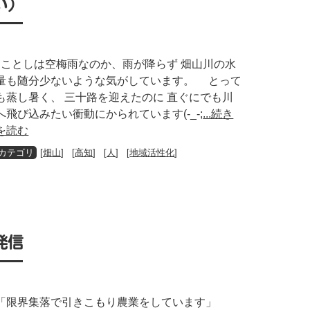
い）
ことしは空梅雨なのか、雨が降らず 畑山川の水
量も随分少ないような気がしています。 とって
も蒸し暑く、 三十路を迎えたのに 直ぐにでも川
へ飛び込みたい衝動にかられています(-_-;
...続き
を読む
[
畑山
] [
高知
] [
人
] [
地域活性化
]
発信
「限界集落で引きこもり農業をしています」