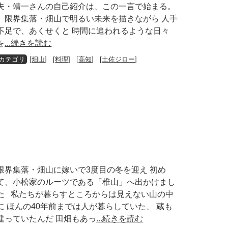
夫・靖一さんの自己紹介は、この一言で始まる。
限界集落・畑山で明るい未来を描きながら 人手
不足で、あくせくと 時間に追われるような日々
を
...続きを読む
[
畑山
] [
料理
] [
高知
] [
土佐ジロー
]
限界集落・畑山に嫁いで3度目の冬を迎え 初め
て、小松家のルーツである「椎山」へ出かけまし
た 私たちが暮らすところからは見えない山の中
に ほんの40年前までは人が暮らしていた、 蔵も
建っていたんだ 田畑もあっ
...続きを読む