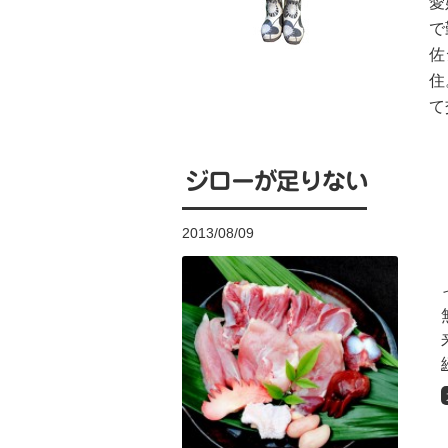
愛
で
佐
住
て
ジローが足りない
2013/08/09