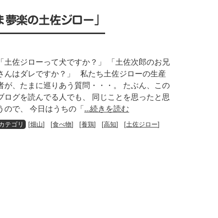
ま夢楽の土佐ジロー」
「土佐ジローって犬ですか？」 「土佐次郎のお兄
さんはダレですか？」 私たち土佐ジローの生産
者が、たまに巡りあう質問・・・。 たぶん、この
ブログを読んでる人でも、 同じことを思ったと思
うので、 今日はうちの「
...続きを読む
[
畑山
] [
食べ物
] [
養鶏
] [
高知
] [
土佐ジロー
]