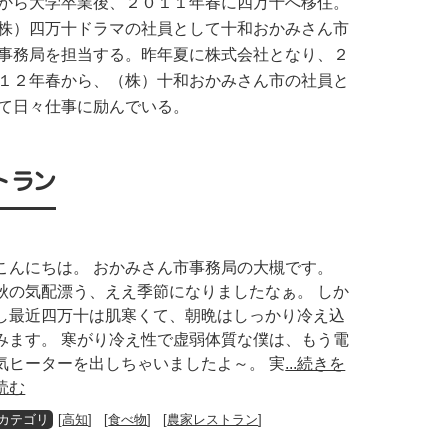
から大学卒業後、２０１１年春に四万十へ移住。
株）四万十ドラマの社員として十和おかみさん市
事務局を担当する。昨年夏に株式会社となり、２
１２年春から、（株）十和おかみさん市の社員と
て日々仕事に励んでいる。
トラン
こんにちは。 おかみさん市事務局の大槻です。
秋の気配漂う、ええ季節になりましたなぁ。 しか
し最近四万十は肌寒くて、朝晩はしっかり冷え込
みます。 寒がり冷え性で虚弱体質な僕は、もう電
気ヒーターを出しちゃいましたよ～。 実
...続きを
読む
[
高知
] [
食べ物
] [
農家レストラン
]