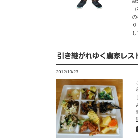
縁
（
の
０
し
引き継がれゆく農家レス
2012/10/23