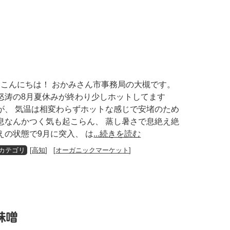
こんにちは！ おかみさん市事務局の大槻です。
怒涛の8月夏休みが終わり少しホットしてます
が、 気温は相変わらずホットな感じで安堵のため
息なんかつく気も起こらん、 蒸し暑さで息絶え絶
えの状態で9月に突入、 は
...続きを読む
[
高知
] [
オーガニックマーケット
]
味噌