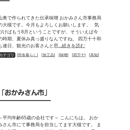
山奥で作られてきた伝承味噌 おかみさん市事務局
の大槻です。今月もよろしくお願いします。 気
づけばもう8月ということですが、そういえば今
の時期、夏休み真っ盛りなんですね。 四万十十和
も連日、観光のお客さんと思
...続きを読む
[
田舎暮らし
] [
加工品
] [
味噌
] [
四万十
] [
高知
]
「おかみさん市」
～平均年齢65歳の会社です～ こんにちは。 おか
みさん市にて事務局を担当してます大槻です。 ま