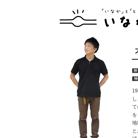
1
し
て
を
地
と