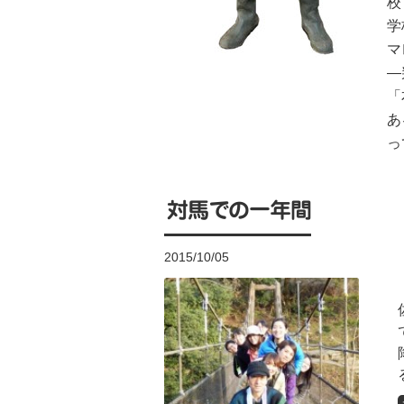
校
学
マ
―
「
あ
っ
対馬での一年間
2015/10/05