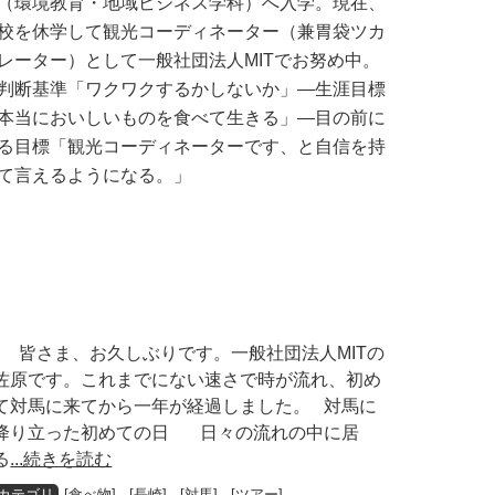
（環境教育・地域ビジネス学科）へ入学。現在、
校を休学して観光コーディネーター（兼胃袋ツカ
レーター）として一般社団法人MITでお努め中。
判断基準「ワクワクするかしないか」―生涯目標
本当においしいものを食べて生きる」―目の前に
る目標「観光コーディネーターです、と自信を持
て言えるようになる。」
皆さま、お久しぶりです。一般社団法人MITの
佐原です。これまでにない速さで時が流れ、初め
て対馬に来てから一年が経過しました。 対馬に
降り立った初めての日 日々の流れの中に居
る
...続きを読む
[
食べ物
] [
長崎
] [
対馬
] [
ツアー
]