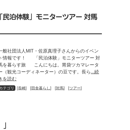
】「民泊体験」モニターツアー 対馬
一般社団法人MIT・佐原真理子さんからのイベン
ト情報です！ 「民泊体験」モニターツアー 対
馬を暮らす旅 こんにちは。胃袋ツカマレータ
ー（観光コーディネーター）の豆です。長ら
...続
きを読む
[
長崎
] [
田舎暮らし
] [
対馬
] [
ツアー
]
。」