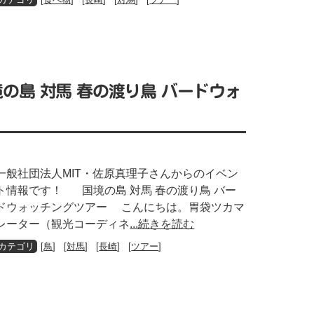
境の島 対馬 春の渡り鳥 バードウォ
一般社団法人MIT・佐原真理子さんからのイベン
ト情報です！ 国境の島 対馬 春の渡り鳥 バー
ドウォッチングツアー こんにちは。胃袋ツカマ
レーター（観光コーディネ
...続きを読む
[
鳥
] [
対馬
] [
長崎
] [
ツアー
]