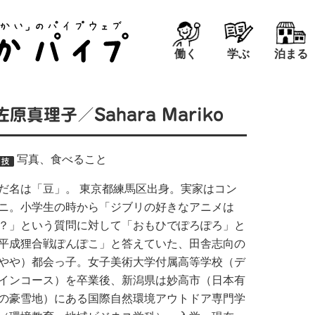
働く
学ぶ
泊まる
佐原真理子／Sahara Mariko
写真、食べること
だ名は「豆」。 東京都練馬区出身。実家はコン
ニ。小学生の時から「ジブリの好きなアニメは
？」という質問に対して「おもひでぽろぽろ」と
平成狸合戦ぽんぽこ」と答えていた、田舎志向の
やや）都会っ子。女子美術大学付属高等学校（デ
インコース）を卒業後、新潟県は妙高市（日本有
の豪雪地）にある国際自然環境アウトドア専門学