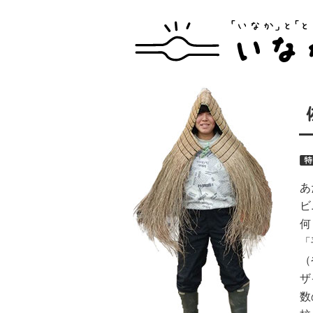
あ
ビ
何
「
（
ザ
数