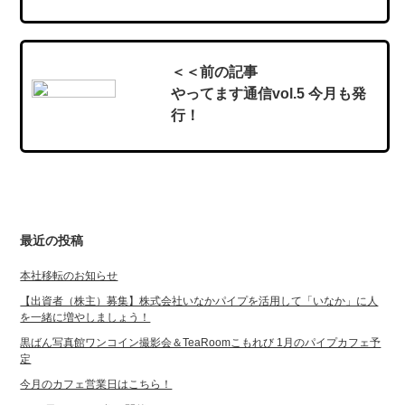
＜＜前の記事
やってます通信vol.5 今月も発
行！
最近の投稿
本社移転のお知らせ
【出資者（株主）募集】株式会社いなかパイプを活用して「いなか」に人
を一緒に増やしましょう！
黒ばん写真館ワンコイン撮影会＆TeaRoomこもれび 1月のパイプカフェ予
定
今月のカフェ営業日はこちら！