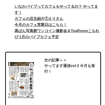
e
o
いなかパイプってカフェもやってるの？ やってま
b
d
す！
o
o
カフェの店主紹介①えりさん
o
今月のカフェ営業日はこちら！
n
黒ばん写真館ワンコイン撮影会＆TeaRoomこもれ
k
び 1月のパイプカフェ予定
次の記事＞＞
やってます通信vol.3 今月も発
行！