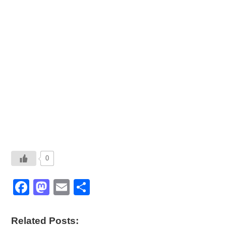
0
F
M
E
共
a
a
m
有
c
st
ail
Related Posts: