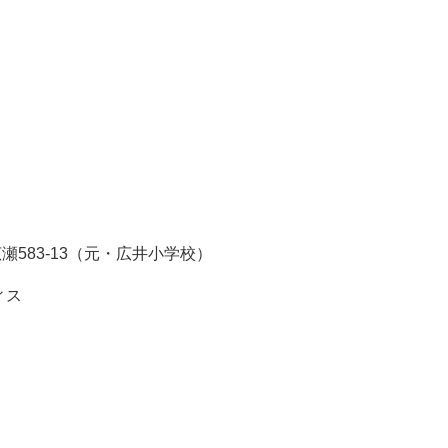
広瀬583-13（元・広井小学校）
ィス