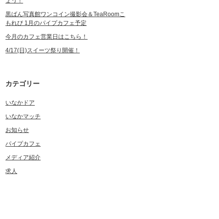
ょう！
黒ばん写真館ワンコイン撮影会＆TeaRoomこ
もれび 1月のパイプカフェ予定
今月のカフェ営業日はこちら！
4/17(日)スイーツ祭り開催！
カテゴリー
いなかドア
いなかマッチ
お知らせ
パイプカフェ
メディア紹介
求人