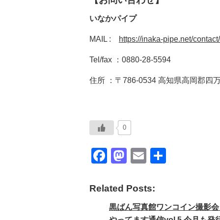
いなかパイプ
MAIL :
https://inaka-pipe.net/contact/
Tel/fax ：0880-28-5594
住所 ：〒786-0534 高知県高岡郡四万
0
F
M
E
共
a
a
m
有
c
st
ail
Related Posts:
e
o
黒ばん写真館ワンコイン撮影会＆
b
d
やってます通信vol.5 今月も発