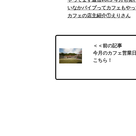
o
o
いなかパイプってカフェもやっ
o
カフェの店主紹介①えりさん
n
k
＜＜前の記事
今月のカフェ営業
こちら！