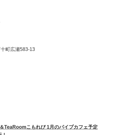
十町広瀬583-13
TeaRoomこもれび 1月のパイプカフェ予定
行！