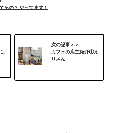
てるの？ やってます！
次の記事＞＞
日は
カフェの店主紹介①え
りさん