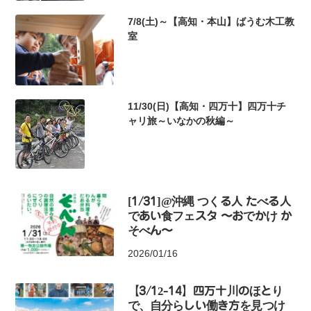
7/8(土)～【高知・本山】ばうむ木工教
室
11/30(日)【高知・四万十】四万十チ
ャリ旅～いなかの秋編～
[1/31]@沖縄 つくる人 たべる人
であい食フェスタ 〜おでかけ か
そべん〜
2026/01/16
【3/12-14】四万十川のほとり
で、自分らしい働き方を見つけ