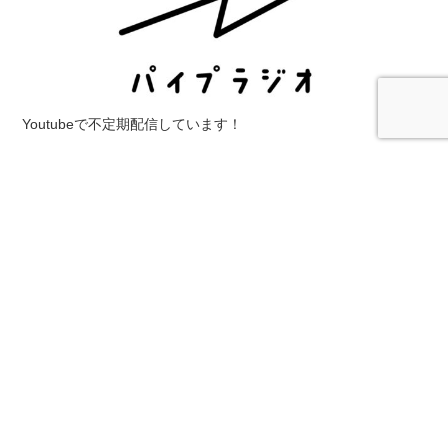
Youtubeで不定期配信しています！
カテゴリ
イベント
インターンシップ
カフェ
ゲストハウス
シェアハ
ウス
ワークショップ
人
仕事
体験
働き方
募集
四万十
地
域おこし協力隊
地域活性化
山
徳島
愛媛
新潟
民泊
求人
海
生き方
田舎ビジネス
田舎暮らし
移住
移住・定住
観光
農業
食べ物
高知
直近30日の人気記事