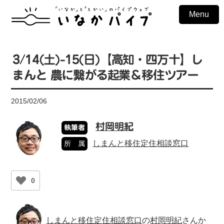
Menu
3/14(土)-15(日)【高知・四万十】し
まんと 農に繋がる起業＆移住ツアー
2015/02/06
村岡明紀
執筆者
しまんと移住定住相談窓口
所 属
0
しまんと移住定住相談窓口
の
村岡明紀
さんか