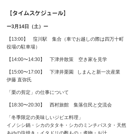
【タイムスケジュール】
ー3月14日（土）ー
【13:00】 窪川駅 集合（車でお越しの際は四万十町
役場の駐車場）
【14:00〜14:30】 下津井散策 空き家を見学
【15:00〜17:00】 下津井栗園 しまんと新一次産業
伊藤 直弥氏
「栗の剪定」の仕事について
【18:30〜20:30】 西村旅館 集落住民と交流会
「冬季限定の美味しいジビエ料理」
イノシシ鍋・シカのタタキ・シカのミンチパスタ・天然
あゆの塩焼き・イタドリの酢もの・煮物・お汁