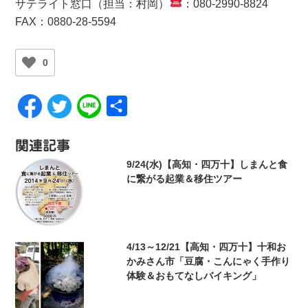
サテライト窓口（担当：村岡）
：080-2990-8824
FAX：0880-28-5594
0
共
有
関連記事
9/24(水)【高知・四万十】しまんと食
に繋がる起業＆移住ツアー
4/13～12/21【高知・四万十】十和お
かみさん市「豆腐・こんにゃく手作り
体験＆おもてなしバイキング」