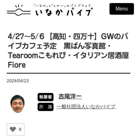
Menu
4/27〜5/６【高知・四万十】GWのパ
イプカフェ予定 黒ばん写真館・
Tearoomこもれび・イタリアン居酒屋
Fiore
2024/04/23
吉尾洋一
執筆者
一般社団法人いなかパイプ
所 属
0