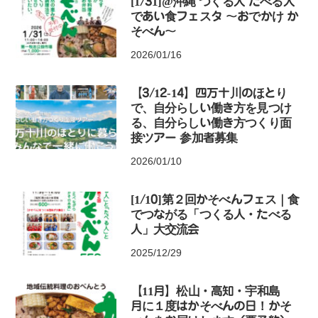
[1/31]@沖縄 つくる人 たべる人
であい食フェスタ 〜おでかけ か
そべん〜
2026/01/16
【3/12-14】四万十川のほとり
で、自分らしい働き方を見つけ
る、自分らしい働き方つくり面
接ツアー 参加者募集
2026/01/10
[1/10]第２回かそべんフェス｜食
でつながる「つくる人・たべる
人」大交流会
2025/12/29
【11月】松山・高知・宇和島
月に１度はかそべんの日！かそ