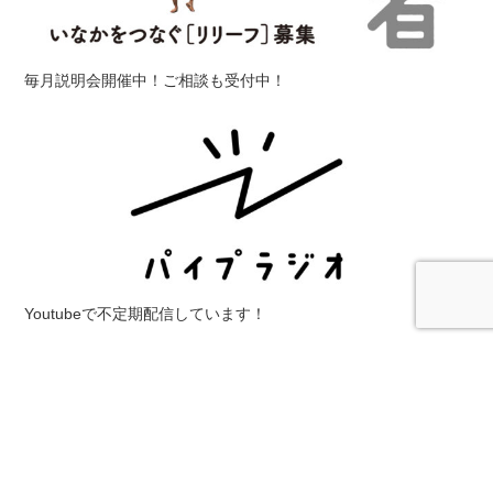
毎月説明会開催中！ご相談も受付中！
Youtubeで不定期配信しています！
カテゴリ
イベント
インターンシップ
カフェ
ゲストハウス
シェアハ
ウス
ワークショップ
人
仕事
体験
働き方
募集
四万十
地
域おこし協力隊
地域活性化
山
徳島
愛媛
新潟
民泊
求人