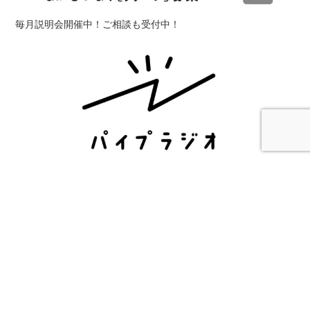
毎月説明会開催中！ご相談も受付中！
Youtubeで不定期配信しています！
カテゴリ
イベント
インターンシップ
カフェ
ゲストハウス
シェアハ
ウス
ワークショップ
人
仕事
体験
働き方
募集
四万十
地
域おこし協力隊
地域活性化
山
徳島
愛媛
新潟
民泊
求人
海
生き方
田舎ビジネス
田舎暮らし
移住
移住・定住
観光
農業
食べ物
高知