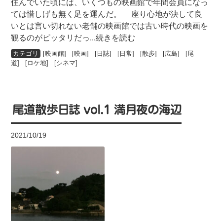
住んでいた頃には、いくつもの映画館で年間会員になっ
ては惜しげも無く足を運んだ。 座り心地が決して良
いとは言い切れない老舗の映画館では古い時代の映画を
観るのがピッタリだっ
...続きを読む
[
映画館
] [
映画
] [
日誌
] [
日常
] [
散歩
] [
広島
] [
尾
道
] [
ロケ地
] [
シネマ
]
尾道散歩日誌 vol.1 満月夜の海辺
2021/10/19