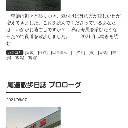
季節は刻々と移りゆき、気付けば外の方が涼しい日が
増えてきました。これを読んでくださっているあなた
は、いかがお過ごしですか？ 私は海風を浴びたくな
ったので夜道を散歩しました。 2021 年
...続きを読
む
[
日常
] [
移住
] [
田舎暮らし
] [
満月
] [
海
] [
日誌
] [
散
歩
] [
広島
] [
尾道
]
尾道散歩日誌 プロローグ
2021/09/07