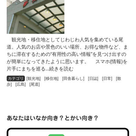
観光地・移住地としてじわじわ人気を集めている尾
道。人気のお店や景色のいい場所、お得な物件など、ま
ちに滞在するための“有用性の高い情報”を見つけ出すの
が簡単になってきたように思います。 スマホ(情報)を
片手にまちを巡る
...続きを読む
[
観光地
] [
移住地
] [
田舎暮らし
] [
日誌
] [
日常
] [
散
歩
] [
広島
] [
尾道
]
あなたはいなか向き？とかい向き？