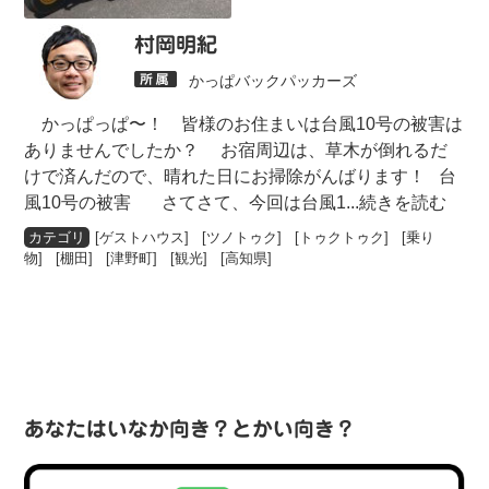
村岡明紀
かっぱバックパッカーズ
かっぱっぱ〜！ 皆様のお住まいは台風10号の被害は
ありませんでしたか？ お宿周辺は、草木が倒れるだ
けで済んだので、晴れた日にお掃除がんばります！ 台
風10号の被害 さてさて、今回は台風1
...続きを読む
[
ゲストハウス
] [
ツノトゥク
] [
トゥクトゥク
] [
乗り
物
] [
棚田
] [
津野町
] [
観光
] [
高知県
]
あなたはいなか向き？とかい向き？