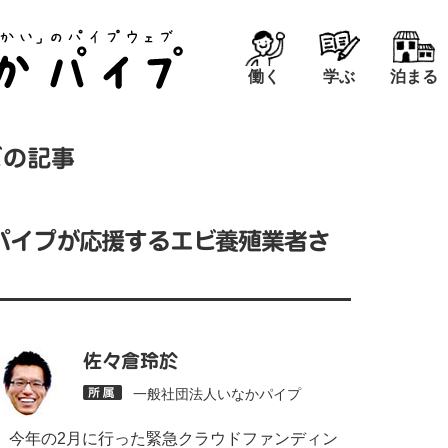
働く
学ぶ
泊まる
ビの記事
かパイプが応援するエビ養殖業者さ
佐々倉玲於
一般社団法人いなかパイプ
今年の2月に行った緊急クラウドファンディン