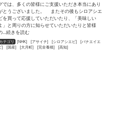
グでは、多くの皆様にご支援いただき本当にあり
がとうございました。 またその後もシロアシエ
ビを買って応援していただいたり、「美味しい
よ」と周りの方に知らせていただいたりと皆様
の
...続きを読む
[
NHK
] [
アサイチ
] [
シロアシエビ
] [
バナエイエ
ビ
] [
国産
] [
大月町
] [
完全養殖
] [
高知
]