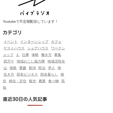
Youtubeで不定期配信しています！
カテゴリ
イベント
インターンシップ
カフェ
ゲストハウス
シェアハウス
ワークシ
ョップ
人
仕事
体験
働き方
募集
四万十
地域おこし協力隊
地域活性化
山
徳島
愛媛
新潟
民泊
求人
海
生き方
田舎ビジネス
田舎暮らし
移
住
移住・定住
観光
農業
食べ物
高
知
直近30日の人気記事