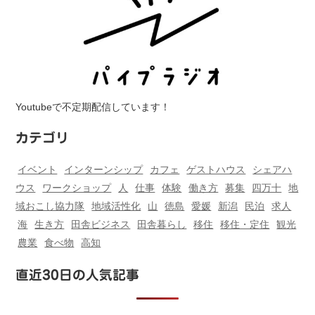
Youtubeで不定期配信しています！
カテゴリ
イベント
インターンシップ
カフェ
ゲストハウス
シェアハ
ウス
ワークショップ
人
仕事
体験
働き方
募集
四万十
地
域おこし協力隊
地域活性化
山
徳島
愛媛
新潟
民泊
求人
海
生き方
田舎ビジネス
田舎暮らし
移住
移住・定住
観光
農業
食べ物
高知
直近30日の人気記事