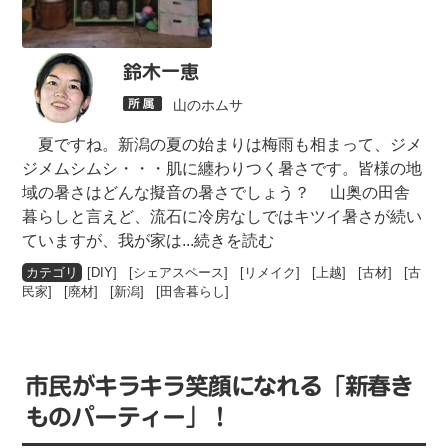
鈴木一恵
山のホムサ
夏ですね。新潟の夏の始まりは梅雨も相まって、ジメ
ジメムシムシ・・・肌に纏わりつく暑さです。皆様の地
域の暑さはどんな擬音の暑さでしょう？ 山奥の田舎
暮らしと言えど、流石に冷房なしではキツイ暑さが続い
ていますが、我が家は
...続きを読む
[
DIY
] [
シェアスペース
] [
リメイク
] [
上越
] [
古材
] [
古
民家
] [
廃材
] [
新潟
] [
田舎暮らし
]
市民がキラキラ笑顔になれる「新春き
ものパーティー」！