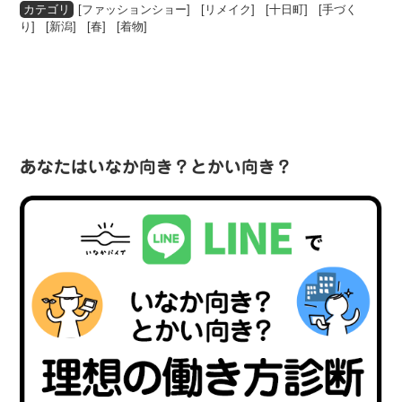
[
ファッションショー
] [
リメイク
] [
十日町
] [
手づく
り
] [
新潟
] [
春
] [
着物
]
あなたはいなか向き？とかい向き？