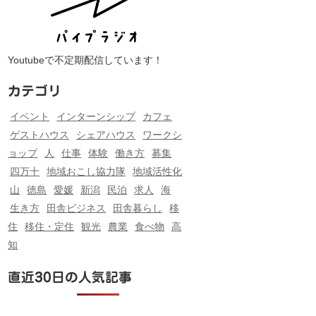
Youtubeで不定期配信しています！
カテゴリ
イベント
インターンシップ
カフェ
ゲストハウス
シェアハウス
ワークシ
ョップ
人
仕事
体験
働き方
募集
四万十
地域おこし協力隊
地域活性化
山
徳島
愛媛
新潟
民泊
求人
海
生き方
田舎ビジネス
田舎暮らし
移
住
移住・定住
観光
農業
食べ物
高
知
直近30日の人気記事