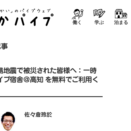
働く
学ぶ
泊まる
記事
島地震で被災された皆様へ：一時
イプ宿舎＠高知 を無料でご利用く
佐々倉玲於