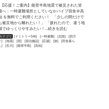
【応援！ご案内】能登半島地震で被災された皆
様へ：一時避難場所としていなかパイプ宿舎＠高
知 を無料でご利用ください！ 「少しの間だけで
も被災地から離れたい！」 「疲れたので、違う地
域でゆっくりやすみたい！
...続きを読む
[
ドミトリー546
] [
一時避難
] [
北陸
] [
四万
十
] [
地震
] [
宿
] [
宿泊施設
] [
応援
] [
旅
] [
田舎暮ら
し
] [
石川
] [
能登半島
] [
高知
]