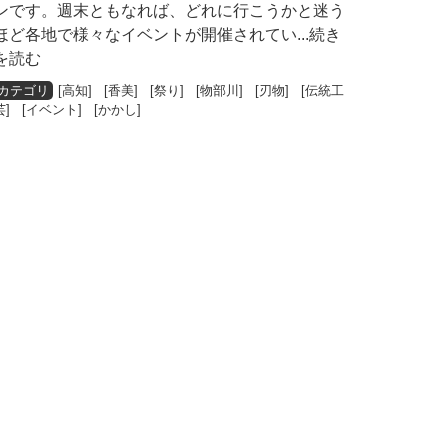
ンです。週末ともなれば、どれに行こうかと迷う
ほど各地で様々なイベントが開催されてい
...続き
を読む
[
高知
] [
香美
] [
祭り
] [
物部川
] [
刃物
] [
伝統工
芸
] [
イベント
] [
かかし
]