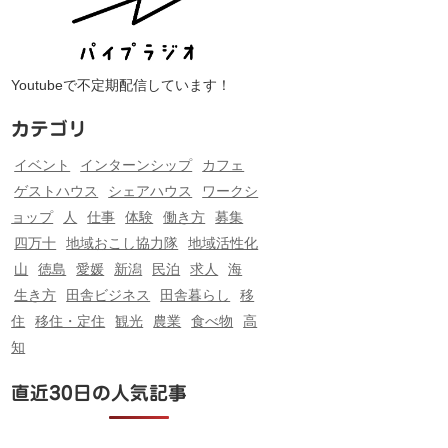
Youtubeで不定期配信しています！
カテゴリ
イベント
インターンシップ
カフェ
ゲストハウス
シェアハウス
ワークシ
ョップ
人
仕事
体験
働き方
募集
四万十
地域おこし協力隊
地域活性化
山
徳島
愛媛
新潟
民泊
求人
海
生き方
田舎ビジネス
田舎暮らし
移
住
移住・定住
観光
農業
食べ物
高
知
直近30日の人気記事