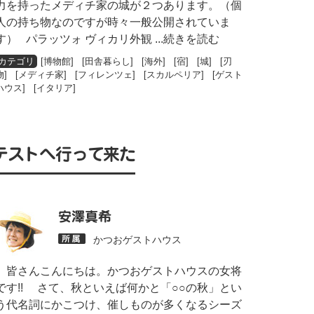
力を持ったメディチ家の城が２つあります。（個
人の持ち物なのですが時々一般公開されていま
す） パラッツォ ヴィカリ外観
...続きを読む
[
博物館
] [
田舎暮らし
] [
海外
] [
宿
] [
城
] [
刃
物
] [
メディチ家
] [
フィレンツェ
] [
スカルペリア
] [
ゲスト
ハウス
] [
イタリア
]
テストへ行って来た
安澤真希
かつおゲストハウス
皆さんこんにちは。かつおゲストハウスの女将
です!! さて、秋といえば何かと「○○の秋」とい
う代名詞にかこつけ、催しものが多くなるシーズ