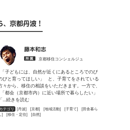
ら、京都丹波！
藤本和志
京都移住コンシェルジュ
「子どもには、自然が近くにあるところでのび
のびと育ってほしい」 と、子育てをされている
方々から、移住の相談をいただきます。一方で、
「都会（京都市内）に近い場所で暮らしたい」
「
...続きを読む
[
丹波
] [
京都
] [
地域活動
] [
子育て
] [
田舎暮ら
し
] [
移住・定住
] [
自然
]