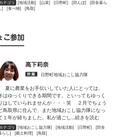
[
地域活動
] [
山菜
] [
日野町
] [
田んぼ
] [
田舎暮ら
し
] [
食べ物
] [
鳥取
]
ょこ参加
高下莉奈
日野町地域おこし協力隊
夏に農業をお手伝いしていた人にとっては、
冬はゆっくりできる期間です。といってもゆっく
りはしていられませんが・・・笑 ２月でちょう
ど鳥取県に住んで、また地域おこし協力隊になっ
て１年が経ちました。私が過ごし
...続きを読む
[
地域おこし協力隊
] [
地域活動
] [
日野町
] [
田舎
暮らし
] [
郷土料理
] [
鳥取
]