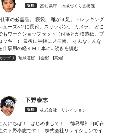
高知県庁 地域づくり支援課
仕事の必需品。 寝袋。 靴が４足。トレッキング
シューズ×２に長靴、スリッポン。 カメラ。 どこ
でもワークショップセット（付箋とか模造紙、プ
ロッキー） 最後に手帳にメモ帳。 そんなこんな
を仕事用の軽４ＭＴ車に
...続きを読む
[
地域活動
] [
嶺北
] [
高知
]
下野泰志
株式会社 リレイション
こんにちは！ はじめまして！ 徳島県神山町在
住の下野泰志です！ 株式会社リレイションでイ