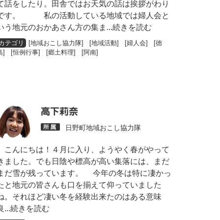
て話をしたり。田舎ではお天気の話は挨拶がわり
です。 私の活動している地域では婦人会と
いう地元のおかあさん方の集ま
...続きを読む
[
地域おこし協力隊
] [
地域活動
] [
婦人会
] [
徳
島
] [
恒例行事
] [
郷土料理
] [
阿南
]
高下莉奈
日野町地域おこし協力隊
こんにちは！４月に入り、ようやく春がやって
きました。でも日陰や標高が高い集落には、まだ
まだ雪が残っています。 今年の冬は特に凄かっ
たと地元の皆さんも口を揃えて仰っていました
ね。それほど凄い冬を経験出来たのはある意味
良
...続きを読む