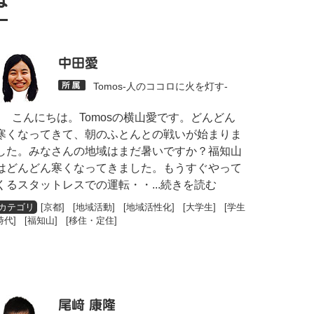
は
中田愛
Tomos-人のココロに火を灯す-
こんにちは。Tomosの横山愛です。どんどん
寒くなってきて、朝のふとんとの戦いが始まりま
した。みなさんの地域はまだ暑いですか？福知山
はどんどん寒くなってきました。もうすぐやって
くるスタットレスでの運転・・
...続きを読む
[
京都
] [
地域活動
] [
地域活性化
] [
大学生
] [
学生
時代
] [
福知山
] [
移住・定住
]
尾﨑 康隆