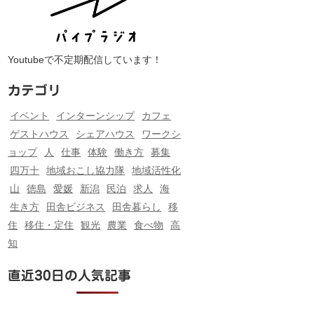
Youtubeで不定期配信しています！
カテゴリ
イベント
インターンシップ
カフェ
ゲストハウス
シェアハウス
ワークシ
ョップ
人
仕事
体験
働き方
募集
四万十
地域おこし協力隊
地域活性化
山
徳島
愛媛
新潟
民泊
求人
海
生き方
田舎ビジネス
田舎暮らし
移
住
移住・定住
観光
農業
食べ物
高
知
直近30日の人気記事