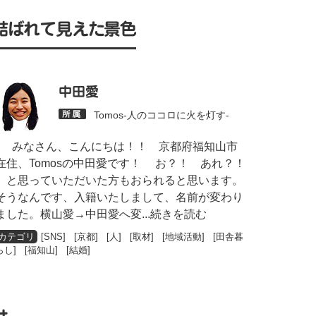
結ばれて見えた景色
中田愛
Tomos-人のココロに火を灯す-
みなさん、こんにちは！！ 京都府福知山市
在住、Tomosの中田愛です！ お？！ あれ？！
と思っていただいた方もおられると思います。
そうなんです、入籍いたしまして、名前が変わり
ました。横山愛→中田愛へ変
...続きを読む
[
SNS
] [
京都
] [
人
] [
取材
] [
地域活動
] [
田舎暮
らし
] [
福知山
] [
結婚
]