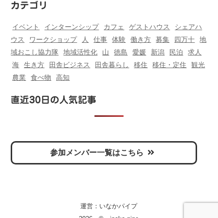
カテゴリ
イベント
インターンシップ
カフェ
ゲストハウス
シェアハ
ウス
ワークショップ
人
仕事
体験
働き方
募集
四万十
地
域おこし協力隊
地域活性化
山
徳島
愛媛
新潟
民泊
求人
海
生き方
田舎ビジネス
田舎暮らし
移住
移住・定住
観光
農業
食べ物
高知
直近30日の人気記事
参加メンバー一覧はこちら
運営：
いなかパイプ