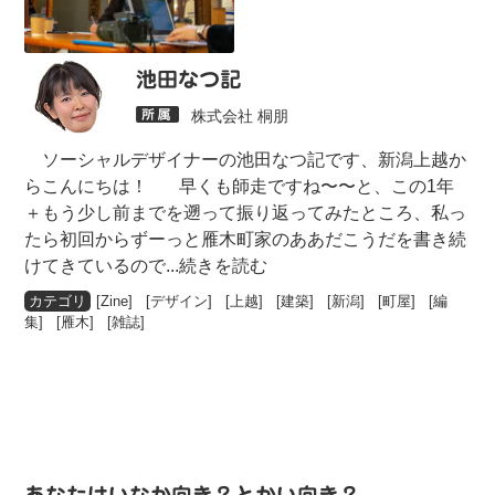
池田なつ記
株式会社 桐朋
ソーシャルデザイナーの池田なつ記です、新潟上越か
らこんにちは！ 早くも師走ですね〜〜と、この1年
＋もう少し前までを遡って振り返ってみたところ、私っ
たら初回からずーっと雁木町家のああだこうだを書き続
けてきているので
...続きを読む
[
Zine
] [
デザイン
] [
上越
] [
建築
] [
新潟
] [
町屋
] [
編
集
] [
雁木
] [
雑誌
]