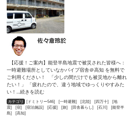
佐々倉玲於
【応援！ご案内】能登半島地震で被災された皆様へ：
一時避難場所としていなかパイプ宿舎＠高知 を無料で
ご利用ください！ 「少しの間だけでも被災地から離れ
たい！」 「疲れたので、違う地域でゆっくりやすみた
い！
...続きを読む
[
ドミトリー546
] [
一時避難
] [
北陸
] [
四万十
] [
地
震
] [
宿
] [
宿泊施設
] [
応援
] [
旅
] [
田舎暮らし
] [
石川
] [
能登半
島
] [
高知
]