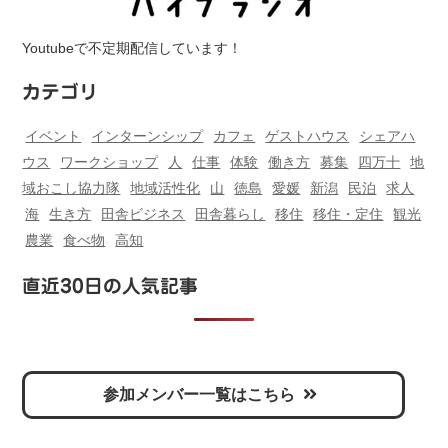
Youtubeで不定期配信しています！
カテゴリ
イベント
インターンシップ
カフェ
ゲストハウス
シェアハ
ウス
ワークショップ
人
仕事
体験
働き方
募集
四万十
地
域おこし協力隊
地域活性化
山
徳島
愛媛
新潟
民泊
求人
海
生き方
田舎ビジネス
田舎暮らし
移住
移住・定住
観光
農業
食べ物
高知
直近30日の人気記事
参加メンバー一覧はこちら