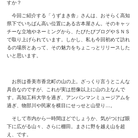
すか？
今回ご紹介する「うずまき舎」さんは、おそらく高知
県下でいちばん高い位置にある古本屋さん。そのキャッ
チーな立地やネーミングから、たびたびブログやＳＮＳ
で取り上げられています。しかし、私も今回初めて訪れ
るの場所とあって、その魅力をちょこっとリリースした
いと思います。
お所は香美市香北町の山の上。ざっくり言うとこんな
具合なのですが、これが実は想像以上に山の上なんで
す。高知工科大学を過ぎ、アンパンマンミュージアムを
過ぎ、物部川や民家を横目にせっせと山登り…。
そして市内から一時間ほどでしょうか、気がつけば眼
下に広がる山々、さらに棚田。まさに野を越え山を超
え、です。