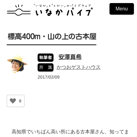
Menu
標高400m・山の上の古本屋
安澤真希
執筆者
かつおゲストハウス
所 属
2017/02/09
0
高知県でいちばん高い所にある古本屋さん、知ってま