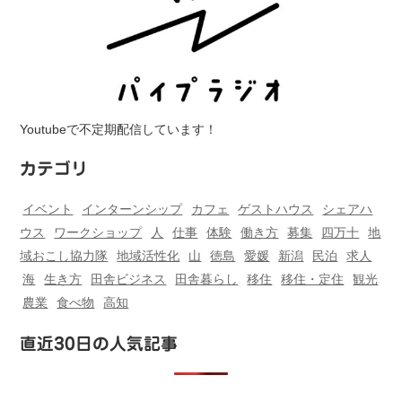
Youtubeで不定期配信しています！
カテゴリ
イベント
インターンシップ
カフェ
ゲストハウス
シェアハ
ウス
ワークショップ
人
仕事
体験
働き方
募集
四万十
地
域おこし協力隊
地域活性化
山
徳島
愛媛
新潟
民泊
求人
海
生き方
田舎ビジネス
田舎暮らし
移住
移住・定住
観光
農業
食べ物
高知
直近30日の人気記事