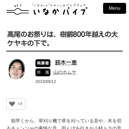
Menu
高尾のお祭りは、樹齢800年越えの大
ケヤキの下で。
鈴木一恵
執筆者
山のホムサ
所 属
2023/09/12
+7
朝早くから、草刈り機で草を刈っている音や、木を切
るチェンソーの豪快な音、田んぼを行きかう軽トラの音