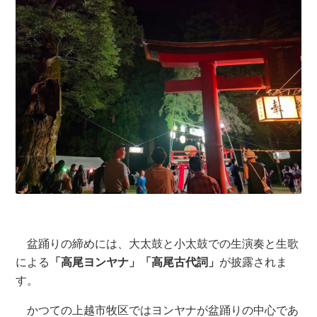
盆踊りの締めには、大太鼓と小太鼓での生演奏と生歌
による
「高尾ヨンヤナ」「高尾古代詞」
が披露されま
す。
かつての上越市牧区ではヨンヤナが盆踊りの中心であ