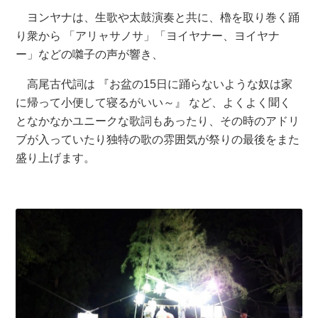
ヨンヤナは、生歌や太鼓演奏と共に、櫓を取り巻く踊
り衆から 「アリャサノサ」「ヨイヤナー、ヨイヤナ
ー」などの囃子の声が響き、
高尾古代詞は 『お盆の15日に踊らないような奴は家
に帰って小便して寝るがいい～』 など、よくよく聞く
となかなかユニークな歌詞もあったり、その時のアドリ
ブが入っていたり独特の歌の雰囲気が祭りの最後をまた
盛り上げます。