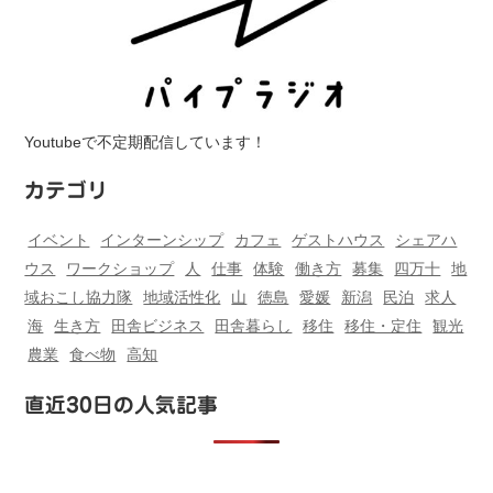
Youtubeで不定期配信しています！
カテゴリ
イベント
インターンシップ
カフェ
ゲストハウス
シェアハ
ウス
ワークショップ
人
仕事
体験
働き方
募集
四万十
地
域おこし協力隊
地域活性化
山
徳島
愛媛
新潟
民泊
求人
海
生き方
田舎ビジネス
田舎暮らし
移住
移住・定住
観光
農業
食べ物
高知
直近30日の人気記事