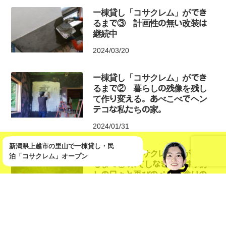
一棟貸し「コサクレム」ができ
るまで③ 計画性の無い改装は
継続中
2024/03/20
一棟貸し「コサクレム」ができ
るまで② 暮らしの残像を残し
て作り変える。あべこべでヘン
テコな私たちの家。
2024/01/31
新潟県上越市の里山で一棟貸し・民
一棟貸し「コサクレム」ができ
泊「コサクレム」オープン
るまで① 果てしなきペンキ剥が
しの日々と再びのペンキ塗りの
日々と（とにかくペンキまみ
れ）
2023/12/01