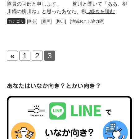
隊員の阿部と申します。 柳川と聞いて「ああ、柳
川鍋の柳川ね」と思ったあなた、柳
...続きを読む
[
陶芸
] [
福岡
] [
柳川
] [
地域おこし協力隊
]
«
1
2
3
あなたはいなか向き？とかい向き？