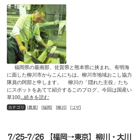
福岡県の最南部、佐賀県と熊本県に挟まれ、有明海
に面した柳川市からこんにちは。柳川市地域おこし協力
隊員の阿部と申します。 柳川の「隠れた主役」たち
にスポットをあてて紹介するこのブログ、今回は国産い
草100
...続きを読む
[
農業
] [
福岡
] [
柳川
] [
ゴザ
]
7/25-7/26 【福岡→東京】柳川・大川