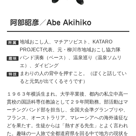
阿部昭彦／Abe Akihiko
地域おこし人、マチアソビスト、KATARO
PROJECT代表、元・柳川市地域おこし協力隊
バンド演奏（ベース）、温泉巡り（温泉ソムリ
エ）、ダイビング
まわりの人の背中を押すこと。（ぼくと話してい
ると元気が出てくるそうです）
１９６３年横浜生まれ。大学卒業後、都内の私立中高一
貫校の国語科専任教諭として２９年間勤務。部活動はマ
ーチングバンド部を担当し、全国大会準グランプリや、
フランス、オーストラリア、マレーシアへの海外遠征な
どを果たす。生徒からは「熱すぎる先生」とよく言われ
た。趣味の一人旅で全都道府県を回る中で地方の現状を