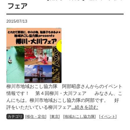
フェア
2015/07/13
柳川市地域おこし協力隊 阿部昭彦さんからのイベント
情報です！ 第４回柳川・大川フェア みなさん、こ
んにちは。柳川市地域おこし協力隊の阿部です。 好
評をいただいている柳川フェア
...続きを読む
[
移住・定住
] [
東京
] [
地域おこし協力隊
] [
イベント
]