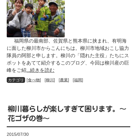
福岡県の最南部、佐賀県と熊本県に挟まれ、有明海
に面した柳川市からこんにちは。柳川市地域おこし協力
隊員の阿部と申します。柳川の「隠れた主役」たちにス
ポットをあてて紹介するこのブログ、今回は柳川産の巨
峰をご紹
...続きを読む
[
食べ物
] [
柳川
] [
農業
] [
福岡
]
柳川暮らしが楽しすぎて困ります。～
花ゴザの巻～
2015/07/30