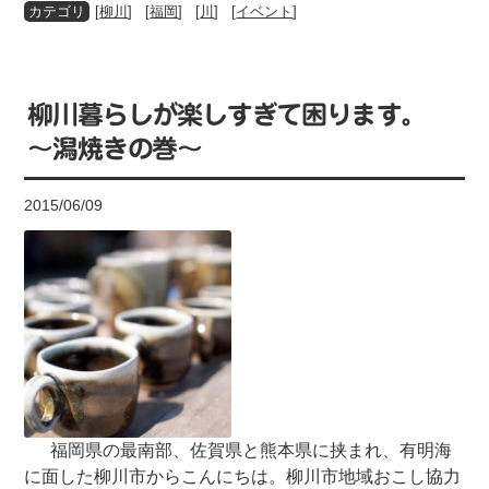
[
柳川
] [
福岡
] [
川
] [
イベント
]
柳川暮らしが楽しすぎて困ります。
～潟焼きの巻～
2015/06/09
福岡県の最南部、佐賀県と熊本県に挟まれ、有明海
に面した柳川市からこんにちは。柳川市地域おこし協力