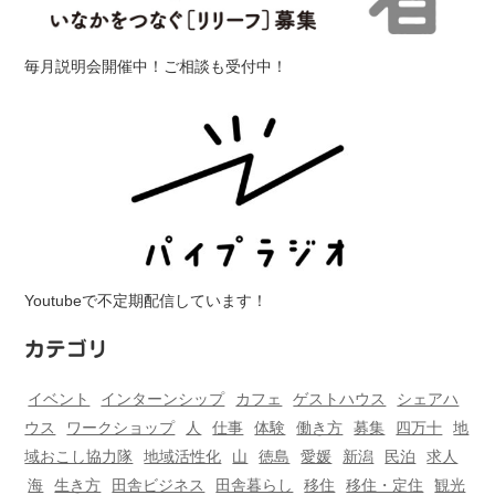
毎月説明会開催中！ご相談も受付中！
Youtubeで不定期配信しています！
カテゴリ
イベント
インターンシップ
カフェ
ゲストハウス
シェアハ
ウス
ワークショップ
人
仕事
体験
働き方
募集
四万十
地
域おこし協力隊
地域活性化
山
徳島
愛媛
新潟
民泊
求人
海
生き方
田舎ビジネス
田舎暮らし
移住
移住・定住
観光