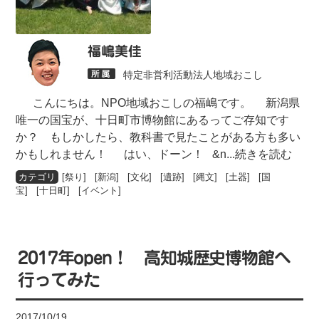
福嶋美佳
特定非営利活動法人地域おこし
こんにちは。NPO地域おこしの福嶋です。 新潟県
唯一の国宝が、十日町市博物館にあるってご存知です
か？ もしかしたら、教科書で見たことがある方も多い
かもしれません！ はい、ドーン！ &n
...続きを読む
[
祭り
] [
新潟
] [
文化
] [
遺跡
] [
縄文
] [
土器
] [
国
宝
] [
十日町
] [
イベント
]
2017年open！ 高知城歴史博物館へ
行ってみた
2017/10/19