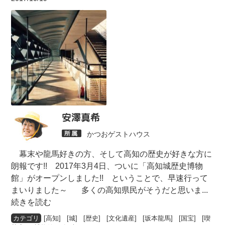
安澤真希
かつおゲストハウス
幕末や龍馬好きの方、そして高知の歴史が好きな方に
朗報です!! 2017年3月4日、ついに「高知城歴史博物
館」がオープンしました!! ということで、早速行って
まいりました～ 多くの高知県民がそうだと思いま
...
続きを読む
[
高知
] [
城
] [
歴史
] [
文化遺産
] [
坂本龍馬
] [
国宝
] [
喫