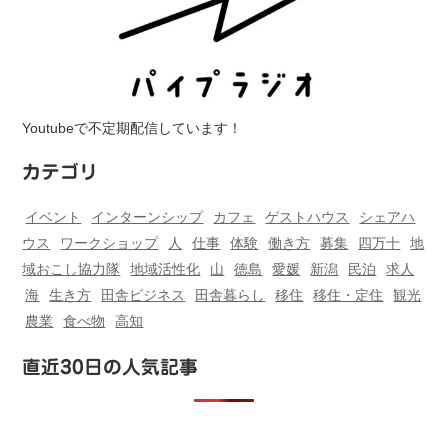
Youtubeで不定期配信しています！
カテゴリ
イベント
インターンシップ
カフェ
ゲストハウス
シェアハ
ウス
ワークショップ
人
仕事
体験
働き方
募集
四万十
地
域おこし協力隊
地域活性化
山
徳島
愛媛
新潟
民泊
求人
海
生き方
田舎ビジネス
田舎暮らし
移住
移住・定住
観光
農業
食べ物
高知
直近30日の人気記事