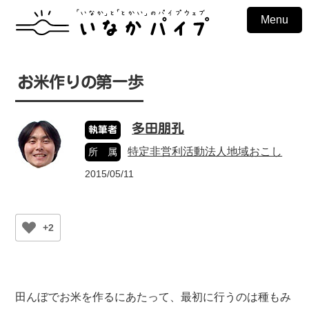
Menu
お米作りの第一歩
多田朋孔
執筆者
特定非営利活動法人地域おこし
所 属
2015/05/11
+2
田んぼでお米を作るにあたって、最初に行うのは種もみ