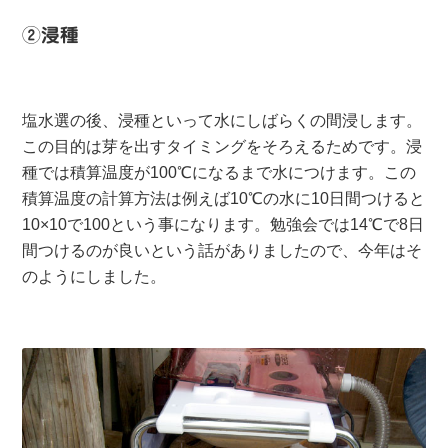
②浸種
塩水選の後、浸種といって水にしばらくの間浸します。
この目的は芽を出すタイミングをそろえるためです。浸
種では積算温度が100℃になるまで水につけます。この
積算温度の計算方法は例えば10℃の水に10日間つけると
10×10で100という事になります。勉強会では14℃で8日
間つけるのが良いという話がありましたので、今年はそ
のようにしました。