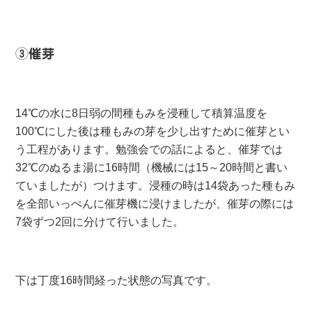
③催芽
14℃の水に8日弱の間種もみを浸種して積算温度を
100℃にした後は種もみの芽を少し出すために催芽とい
う工程があります。勉強会での話によると、催芽では
32℃のぬるま湯に16時間（機械には15～20時間と書い
ていましたが）つけます。浸種の時は14袋あった種もみ
を全部いっぺんに催芽機に浸けましたが、催芽の際には
7袋ずつ2回に分けて行いました。
下は丁度16時間経った状態の写真です。