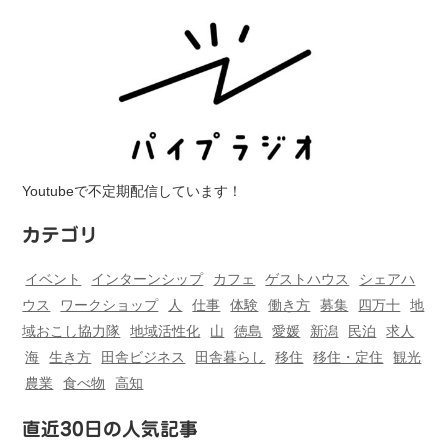
Youtubeで不定期配信しています！
カテゴリ
イベント
インターンシップ
カフェ
ゲストハウス
シェアハ
ウス
ワークショップ
人
仕事
体験
働き方
募集
四万十
地
域おこし協力隊
地域活性化
山
徳島
愛媛
新潟
民泊
求人
海
生き方
田舎ビジネス
田舎暮らし
移住
移住・定住
観光
農業
食べ物
高知
直近30日の人気記事