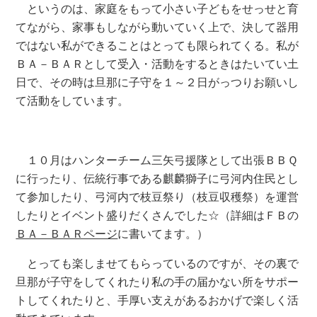
というのは、家庭をもって小さい子どもをせっせと育
てながら、家事もしながら動いていく上で、決して器用
ではない私ができることはとっても限られてくる。私が
ＢＡ－ＢＡＲとして受入・活動をするときはたいてい土
日で、その時は旦那に子守を１～２日がっつりお願いし
て活動をしています。
１０月はハンターチーム三矢弓援隊として出張ＢＢＱ
に行ったり、伝統行事である麒麟獅子に弓河内住民とし
て参加したり、弓河内で枝豆祭り（枝豆収穫祭）を運営
したりとイベント盛りだくさんでした☆（詳細はＦＢの
ＢＡ－ＢＡＲページ
に書いてます。）
とっても楽しませてもらっているのですが、その裏で
旦那が子守をしてくれたり私の手の届かない所をサポー
トしてくれたりと、手厚い支えがあるおかげで楽しく活