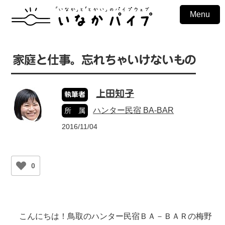
Menu
家庭と仕事。忘れちゃいけないもの
上田知子
執筆者
ハンター民宿 BA-BAR
所 属
2016/11/04
0
こんにちは！鳥取のハンター民宿ＢＡ－ＢＡＲの梅野