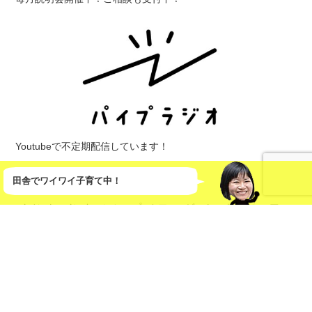
Youtubeで不定期配信しています！
カテゴリ
田舎でワイワイ子育て中！
イベント
インターンシップ
カフェ
ゲストハウス
シェアハ
ウス
ワークショップ
人
仕事
体験
働き方
募集
四万十
地
域おこし協力隊
地域活性化
山
徳島
愛媛
新潟
民泊
求人
海
生き方
田舎ビジネス
田舎暮らし
移住
移住・定住
観光
農業
食べ物
高知