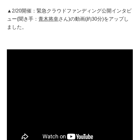
▲2/20開催：緊急クラウドファンディング公開インタビ
ュー(聞き手：
青木将幸
さん)の動画(約30分)をアップし
ました。