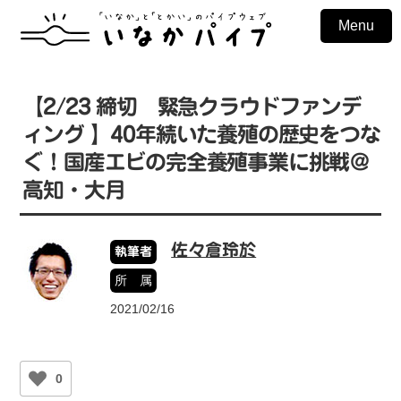
Menu
【2/23 締切 緊急クラウドファンデ
ィング 】40年続いた養殖の歴史をつな
ぐ！国産エビの完全養殖事業に挑戦＠
高知・大月
佐々倉玲於
執筆者
所 属
2021/02/16
0