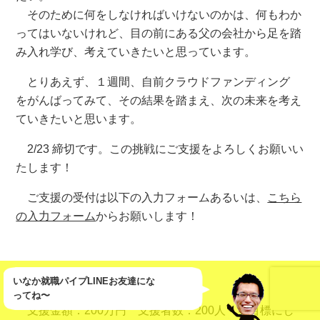
そのために何をしなければいけないのかは、何もわか
ってはいないけれど、目の前にある父の会社から足を踏
み入れ学び、考えていきたいと思っています。
とりあえず、１週間、自前クラウドファンディング
をがんばってみて、その結果を踏まえ、次の未来を考え
ていきたいと思います。
2/23 締切です。この挑戦にご支援をよろしくお願いい
たします！
ご支援の受付は以下の入力フォームあるいは、
こちら
の入力フォーム
からお願いします！
【目標金額】
いなか就職パイプLINEお友達にな
ってね〜
支援金額：200万円 支援者数：200人 を目標にし