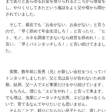
までありとあらゆるお金を借りられるところから借金を
し、やりくりしてきたという逸話をよく父や母から聞か
されていました。
そして、最近でも「お金がない、お金がない」と言う
ので、「早く辞めて年金生活しろ！」と言ったり、「ヒ
ト、モノ、カネを調達できないなら経営を辞めれ！」と
言い、「早くバトンタッチしろ！」と言い続けてきまし
た。
実際、数年前に長男（兄）が新しい会社をつくってバ
トンタッチしましたが、父と兄は反りが合わないため決
裂。結局、父一人でエビ事業だけをやり続けています。
もちろん、僕にも「エビをやれ！」と言って来ます。
でも僕は、漁業にノータッチな次男。エビは食べるくら
いで、育てるなんてやりたいとも思いません。
そんなことで、頼りにならない息子たちに、渡したい