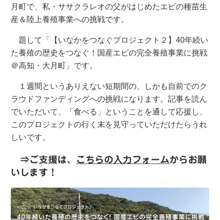
月町で、私・ササクラレオの父がはじめたエビの種苗生
産＆陸上養殖事業への挑戦です。
題して「【いなかをつなぐプロジェクト２】
40
年続い
た養殖の歴史をつなぐ！国産エビの完全養殖事業に挑戦
＠高知・大月町」です。
１週間というありえない短期間の、しかも自前でのク
ラウドファンディングへの挑戦になります。記事を読ん
でいただいて、「食べる」ということを通して応援し、
このプロジェクトの行く末を見守っていただけたらうれ
しいです。
⇒ご支援は、
こちらの入力フォーム
からお願
いします！