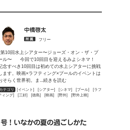
中橋啓太
フリー
第10回水上シアター〜ジョーズ・オン・ザ・プ
ール〜 今回で10回目を迎えるみよシネマ！
記念すべき10回目は初めての水上シアターに挑戦
します。映画×ラフティング×プールのイベントは
おそらく世界初。ま
...続きを読む
[
イベント
] [
シアター
] [
シネマ
] [
プール
] [
ラフ
ティング
] [
三好
] [
徳島
] [
映画
] [
野外
] [
野外上映
]
月号！いなかの夏の過ごしかた