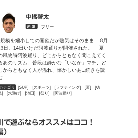
中橋啓太
フリー
規模を縮小しての開催だが熱気はそのまま 8月
13日、14日いけだ阿波踊りが開催された。 夏
の風物詩阿波踊り、どこからともなく聞こえてく
るあのリズム。普段は静かな「いなか」マチ、ど
こからともなく人が溢れ、懐かしいあ
...続きを読
む
[
SUP
] [
スポーツ
] [
ラフティング
] [
夏
] [
徳
島
] [
水遊び
] [
池田
] [
祭り
] [
阿波踊り
]
川で遊ぶならオススメはココ！
編）