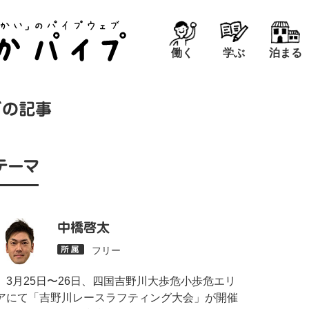
働く
学ぶ
泊まる
グの記事
テーマ
中橋啓太
フリー
3月25日〜26日、四国吉野川大歩危小歩危エリ
アにて「吉野川レースラフティング大会」が開催