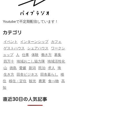
Youtubeで不定期配信しています！
カテゴリ
イベント
インターンシップ
カフェ
ゲストハウス
シェアハウス
ワークシ
ョップ
人
仕事
体験
働き方
募集
四万十
地域おこし協力隊
地域活性化
山
徳島
愛媛
新潟
民泊
求人
海
生き方
田舎ビジネス
田舎暮らし
移
住
移住・定住
観光
農業
食べ物
高
知
直近30日の人気記事