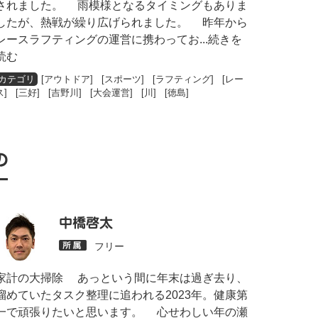
されました。 雨模様となるタイミングもありま
したが、熱戦が繰り広げられました。 昨年から
レースラフティングの運営に携わってお
...続きを
読む
[
アウトドア
] [
スポーツ
] [
ラフティング
] [
レー
ス
] [
三好
] [
吉野川
] [
大会運営
] [
川
] [
徳島
]
の
中橋啓太
フリー
家計の大掃除 あっという間に年末は過ぎ去り、
溜めていたタスク整理に追われる2023年。健康第
一で頑張りたいと思います。 心せわしい年の瀬