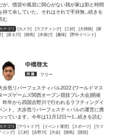
だが、慣習や風習に関心がない我が家は割と時間
を持て余していた。それはそれで手持無
...続きを
読む
[
カメラ
] [
ラフティング
] [
三好
] [
大掃除
] [
家
計
] [
富士川
] [
徳島
] [
水遊び
] [
趣味
] [
野外イベント
]
中橋啓太
フリー
大歩危リバーフェスティバル2022 (ワールドマス
ターズゲームズ関西オープン競技プレ大会)開催
昨年から四国吉野川で行われるラフティングイ
ベント、大歩危リバーフェスティバルの運営に携
わっています。今年は11月12日〜1
...続きを読む
[
アウトドア
] [
イベント運営
] [
スポーツ
] [
ラフ
ティング
] [
三好
] [
吉野川
] [
大会
] [
徳島
] [
競技
]