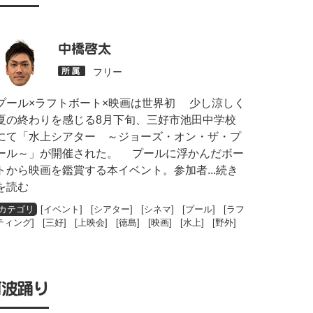
中橋啓太
フリー
プール×ラフトボート×映画は世界初 少し涼しく
夏の終わりを感じる8月下旬、三好市池田中学校
にて「水上シアター ～ジョーズ・オン・ザ・プ
ール～」が開催された。 プールに浮かんだボー
トから映画を鑑賞する本イベント。参加者
...続き
を読む
[
イベント
] [
シアター
] [
シネマ
] [
プール
] [
ラフ
ティング
] [
三好
] [
上映会
] [
徳島
] [
映画
] [
水上
] [
野外
]
阿波踊り