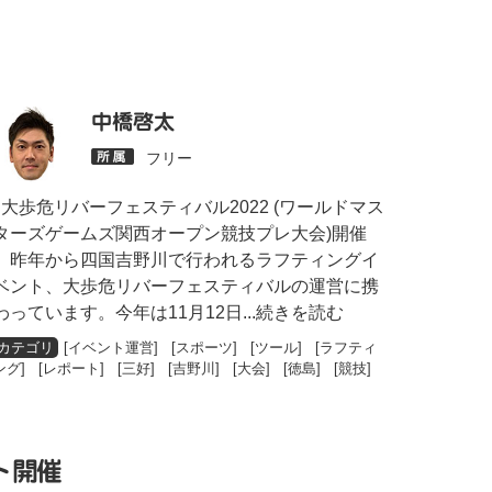
中橋啓太
フリー
大歩危リバーフェスティバル2022 (ワールドマス
ターズゲームズ関西オープン競技プレ大会)開催
昨年から四国吉野川で行われるラフティングイ
ベント、大歩危リバーフェスティバルの運営に携
わっています。今年は11月12日
...続きを読む
[
イベント運営
] [
スポーツ
] [
ツール
] [
ラフティ
ング
] [
レポート
] [
三好
] [
吉野川
] [
大会
] [
徳島
] [
競技
]
ト開催