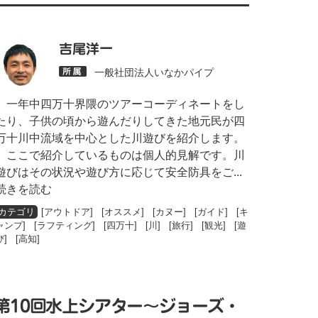
吉尾洋一
一般社団法人いなかパイプ
一年中四万十界隈のツアーコーディネートをし
たり、子供の頃から遊んだりしてきた地元民が四
万十川中流域を中心とした川遊びを紹介します。
ここで紹介しているものは個人的見解です。川
遊びはその状況や遊び方に応じて安全防具をご
...
続きを読む
[
アウトドア
] [
オススメ
] [
カヌー
] [
ガイド
] [
キ
ャンプ
] [
ラフティング
] [
四万十
] [
川
] [
旅行
] [
観光
] [
遊
び
] [
高知
]
】第10回水上シアター〜ジョーズ・